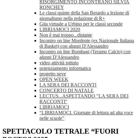
RISORGIMENTO INCONTRANO SILVIA
RONCHEY
Le classi quinte della San Berardo a lezione di
giornalismo nella redazione di R+
Gita virtuale a Urbino per le classi seconde
LIBRIAMOCI 2020
Non è mai troppo...distante
Incontro on line Mordente (ex Nazionale Italiana
di Basket) con alunni D'Alessandro
Incontro on line Bombagi (Teramo Calcio) con
alunni D'Alessandro
video attività istituto
potenziamento informatica
progetto neve
OPEN WEEK
LA SERA DEI RACCONTI
CONCERTO DI NATALE
LECTUS...ASPETTANDO "LA SERA DEI
RACCONTI"
LIBRIAMOCI
“LIBRIAMOCI. Giornate di lettura ad alta voce
nelle scuole”
SPETTACOLO TETRALE “FUORI