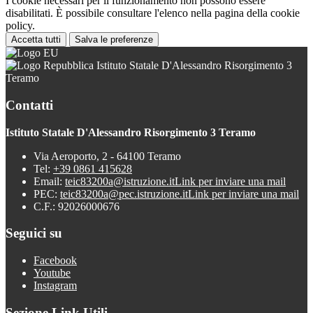
I cookie necessari per il funzionamento non possono essere
disabilitati. È possibile consultare l'elenco nella pagina della cookie
policy.
Accetta tutti
Salva le preferenze
Istituto Statale D'Alessandro Risorgimento 3
Teramo
Contatti
Istituto Statale D'Alessandro Risorgimento 3 Teramo
Via Aeroporto, 2 - 64100 Teramo
Tel:
+39 0861 415628
Email:
teic83200a@istruzione.it
Link per inviare una mail
PEC:
teic83200a@pec.istruzione.it
Link per inviare una mail
C.F.: 92026000676
Seguici su
Facebook
Youtube
Instagram
Sezione Link Utili