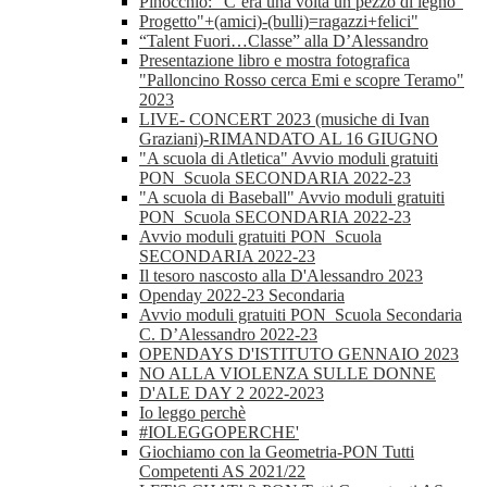
Pinocchio: “C’era una volta un pezzo di legno”
Progetto"+(amici)-(bulli)=ragazzi+felici"
“Talent Fuori…Classe” alla D’Alessandro
Presentazione libro e mostra fotografica
"Palloncino Rosso cerca Emi e scopre Teramo"
2023
LIVE- CONCERT 2023 (musiche di Ivan
Graziani)-RIMANDATO AL 16 GIUGNO
"A scuola di Atletica" Avvio moduli gratuiti
PON_Scuola SECONDARIA 2022-23
"A scuola di Baseball" Avvio moduli gratuiti
PON_Scuola SECONDARIA 2022-23
Avvio moduli gratuiti PON_Scuola
SECONDARIA 2022-23
Il tesoro nascosto alla D'Alessandro 2023
Openday 2022-23 Secondaria
Avvio moduli gratuiti PON_Scuola Secondaria
C. D’Alessandro 2022-23
OPENDAYS D'ISTITUTO GENNAIO 2023
NO ALLA VIOLENZA SULLE DONNE
D'ALE DAY 2 2022-2023
Io leggo perchè
#IOLEGGOPERCHE'
Giochiamo con la Geometria-PON Tutti
Competenti AS 2021/22