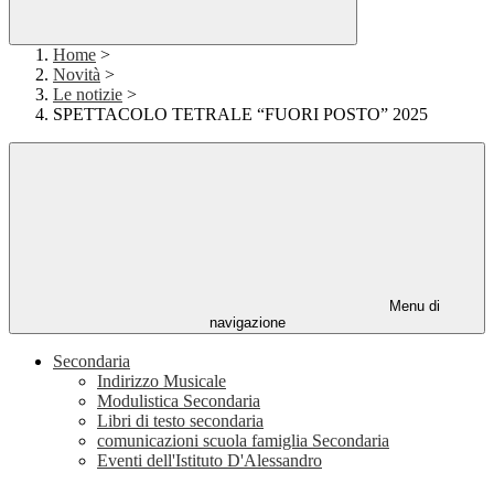
Home
>
Novità
>
Le notizie
>
SPETTACOLO TETRALE “FUORI POSTO” 2025
Menu di
navigazione
Secondaria
Indirizzo Musicale
Modulistica Secondaria
Libri di testo secondaria
comunicazioni scuola famiglia Secondaria
Eventi dell'Istituto D'Alessandro