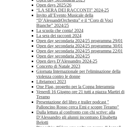
Open days 2025/26
“LA SERA DEI RACCONTI” 2024-25
Invito all’Evento Musicale della
“D’AlessandrOrchestra” e il “Coro di Voci
Bianche” 2024/25
La scuola che conta! 2024
La sera dei racconti 2024
Open day secondaria 2024/25 programma 29/01
Open day secondaria 2024/25 programma 30/01
Open day secondaria 2024/25 programma 22/01
Open day secondaria 2024/25
Open days D'Alessandro 2024-25
Concerto di Natale 2023
Giornata Internazionale per l'eliminazione della
violenza contro le donne
Libriamoci 2023
One Flag- progetto per la Coppa Interamnia
Venerdì 16 Giugno ore 21 tutti a piazza Martiri di
Teramo
Presentazione del libro e trailer podcast "
Palloncino Rosso cerca Emi e scopre Teramo"
Dalla lettura al confronto con chi scrive: alla
D'Alessandro gli alunni incontrano Elisabetta
Belotti