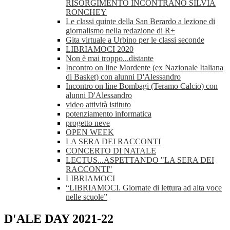
RISORGIMENTO INCONTRANO SILVIA
RONCHEY
Le classi quinte della San Berardo a lezione di
giornalismo nella redazione di R+
Gita virtuale a Urbino per le classi seconde
LIBRIAMOCI 2020
Non è mai troppo...distante
Incontro on line Mordente (ex Nazionale Italiana
di Basket) con alunni D'Alessandro
Incontro on line Bombagi (Teramo Calcio) con
alunni D'Alessandro
video attività istituto
potenziamento informatica
progetto neve
OPEN WEEK
LA SERA DEI RACCONTI
CONCERTO DI NATALE
LECTUS...ASPETTANDO "LA SERA DEI
RACCONTI"
LIBRIAMOCI
“LIBRIAMOCI. Giornate di lettura ad alta voce
nelle scuole”
D'ALE DAY 2021-22