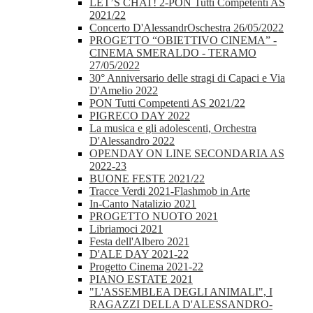
LET’S CHAT! 2-PON Tutti Competenti AS
2021/22
Concerto D'AlessandrOschestra 26/05/2022
PROGETTO “OBIETTIVO CINEMA” -
CINEMA SMERALDO - TERAMO
27/05/2022
30° Anniversario delle stragi di Capaci e Via
D'Amelio 2022
PON Tutti Competenti AS 2021/22
PIGRECO DAY 2022
La musica e gli adolescenti, Orchestra
D'Alessandro 2022
OPENDAY ON LINE SECONDARIA AS
2022-23
BUONE FESTE 2021/22
Tracce Verdi 2021-Flashmob in Arte
In-Canto Natalizio 2021
PROGETTO NUOTO 2021
Libriamoci 2021
Festa dell'Albero 2021
D'ALE DAY 2021-22
Progetto Cinema 2021-22
PIANO ESTATE 2021
"L'ASSEMBLEA DEGLI ANIMALI", I
RAGAZZI DELLA D'ALESSANDRO-