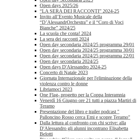
Open days 2025/26
“LA SERA DEI RACCONTI” 2024-25
Invito all’Evento Musicale della
“D’AlessandrOrchestra” e il “Coro di Voci
Bianche” 2024/25
La scuola che conta! 2024
La sera dei racconti 2024
Open day secondaria 2024/25 programma 29/01
Open day secondaria 2024/25 programma 30/01
Open day secondaria 2024/25 programma 22/01
Open day secondaria 2024/25
Open days D'Alessandro 2024-25
Concerto di Natale 2023
Giornata Internazionale per l'eliminazione della
violenza contro le donne
Libriamoci 2023
One Flag- progetto per la Coppa Interamnia
Venerdì 16 Giugno ore 21 tutti a piazza Martiri di
Teramo
Presentazione del libro e trailer podcast "
Palloncino Rosso cerca Emi e scopre Teramo"
Dalla lettura al confronto con chi scrive: alla
D'Alessandro gli alunni incontrano Elisabetta
Belotti