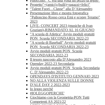
Pinocchio: “C’era una volta un pezzo di legno”
Progetto"+(amici)-(bulli)=ragazzi+felici"
“Talent Fuori…Classe” alla D’Alessandro
Presentazione libro e mostra fotografica
"Palloncino Rosso cerca Emi e scopre Teramo"
2023
LIVE- CONCERT 2023 (musiche di Ivan
Graziani)-RIMANDATO AL 16 GIUGNO
"A scuola di Atletica" Avvio moduli gratuiti
PON_Scuola SECONDARIA 2022-23
"A scuola di Baseball" Avvio moduli gratuiti
PON_Scuola SECONDARIA 2022-23
Avvio moduli gratuiti PON_Scuola
SECONDARIA 2022-23
Il tesoro nascosto alla D'Alessandro 2023
Openday 2022-23 Secondaria
Avvio moduli gratuiti PON_Scuola Secondaria
C. D’Alessandro 2022-23
OPENDAYS D'ISTITUTO GENNAIO 2023
NO ALLA VIOLENZA SULLE DONNE
D'ALE DAY 2 2022-2023
Io leggo perchè
#IOLEGGOPERCHE'
Giochiamo con la Geometria-PON Tutti
Competenti AS 2021/22