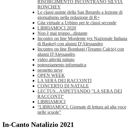
RISORGIMENTO INCONTRANO SILVIA
RONCHEY
Le classi quinte della San Berardo a lezione di
giornalismo nella redazione di R+
Gita virtuale a Urbino per le classi seconde
LIBRIAMOCI 2020
Non è mai troppo...distante
Incontro on line Mordente (ex Nazionale Italiana
di Basket) con alunni D'Alessandro
Incontro on line Bombagi (Teramo Calcio) con
alunni D'Alessandro
video attività istituto
potenziamento informatica
progetto neve
OPEN WEEK
LA SERA DEI RACCONTI
CONCERTO DI NATALE
LECTUS...ASPETTANDO "LA SERA DEI
RACCONTI"
LIBRIAMOCI
“LIBRIAMOCI. Giornate di lettura ad alta voce
nelle scuole”
In-Canto Natalizio 2021