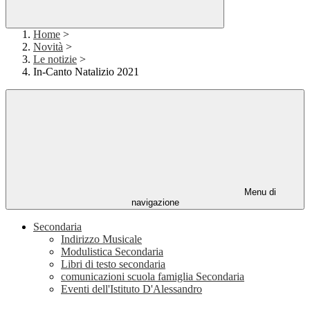
Home
>
Novità
>
Le notizie
>
In-Canto Natalizio 2021
Menu di
navigazione
Secondaria
Indirizzo Musicale
Modulistica Secondaria
Libri di testo secondaria
comunicazioni scuola famiglia Secondaria
Eventi dell'Istituto D'Alessandro