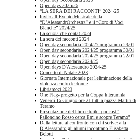
Open days 2025/26
“LA SERA DEI RACCONTI” 2024-25
Invito all’Evento Musicale della
“D’AlessandrOrchestra” e il “Coro di Voci
Bianche” 2024/25
La scuola che conta! 2024
La sera dei racconti 2024
Open day secondaria 2024/25 programma 29/01
Open day secondaria 2024/25 programma 30/01
Open day secondaria 2024/25 programma 22/01
Open day secondaria 2024/25
Open days D'Alessandro 2024-25
Concerto di Natale 2023
Giornata Internazionale per l'eliminazione della
violenza contro le donne
Libriamoci 2023
One Flag- progetto per la Coppa Interamnia
Venerdì 16 Giugno ore 21 tutti a piazza Martiri di
Teramo
Presentazione del libro e trailer podcast "
Palloncino Rosso cerca Emi e scopre Teramo"
Dalla lettura al confronto con chi scrive: alla
D'Alessandro gli alunni incontrano Elisabetta
Belotti