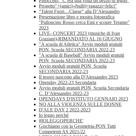
Pinocchio: “C’era una volta un pezzo di legno”
Progetto"+(amici)-(bulli)=ragazzi+felici"
“Talent Fuori…Classe” alla D’Alessandro
Presentazione libro e mostra fotografica
"Palloncino Rosso cerca Emi e scopre Teramo"
2023
LIVE- CONCERT 2023 (musiche di Ivan
Graziani)-RIMANDATO AL 16 GIUGNO
"A scuola di Atletica" Avvio moduli gratuiti
PON_Scuola SECONDARIA 2022-23
"A scuola di Baseball" Avvio moduli gratuiti
PON_Scuola SECONDARIA 2022-23
Avvio moduli gratuiti PON_Scuola
SECONDARIA 2022-23
Il tesoro nascosto alla D'Alessandro 2023
Openday 2022-23 Secondaria
Avvio moduli gratuiti PON_Scuola Secondaria
C. D’Alessandro 2022-23
OPENDAYS D'ISTITUTO GENNAIO 2023
NO ALLA VIOLENZA SULLE DONNE
D'ALE DAY 2 2022-2023
Io leggo perchè
#IOLEGGOPERCHE'
Giochiamo con la Geometria-PON Tutti
Competenti AS 2021/22