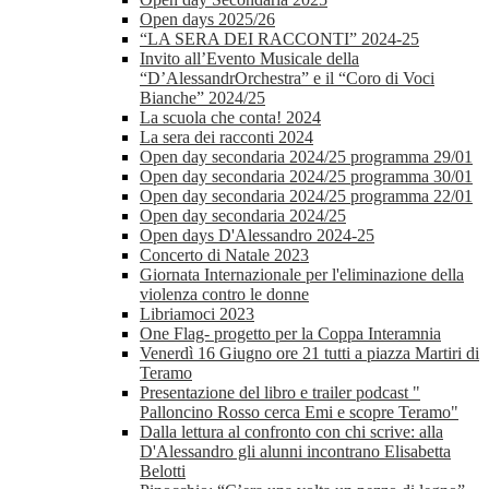
Open days 2025/26
“LA SERA DEI RACCONTI” 2024-25
Invito all’Evento Musicale della
“D’AlessandrOrchestra” e il “Coro di Voci
Bianche” 2024/25
La scuola che conta! 2024
La sera dei racconti 2024
Open day secondaria 2024/25 programma 29/01
Open day secondaria 2024/25 programma 30/01
Open day secondaria 2024/25 programma 22/01
Open day secondaria 2024/25
Open days D'Alessandro 2024-25
Concerto di Natale 2023
Giornata Internazionale per l'eliminazione della
violenza contro le donne
Libriamoci 2023
One Flag- progetto per la Coppa Interamnia
Venerdì 16 Giugno ore 21 tutti a piazza Martiri di
Teramo
Presentazione del libro e trailer podcast "
Palloncino Rosso cerca Emi e scopre Teramo"
Dalla lettura al confronto con chi scrive: alla
D'Alessandro gli alunni incontrano Elisabetta
Belotti