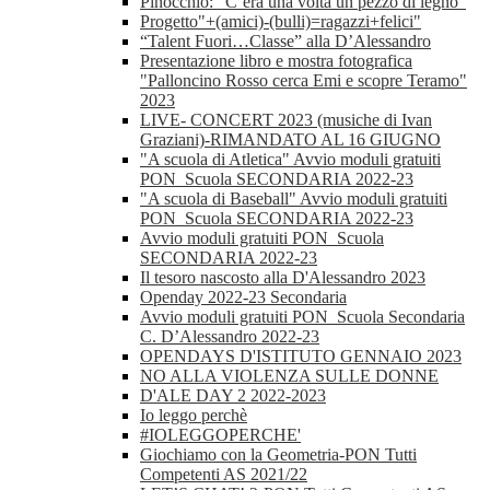
Pinocchio: “C’era una volta un pezzo di legno”
Progetto"+(amici)-(bulli)=ragazzi+felici"
“Talent Fuori…Classe” alla D’Alessandro
Presentazione libro e mostra fotografica
"Palloncino Rosso cerca Emi e scopre Teramo"
2023
LIVE- CONCERT 2023 (musiche di Ivan
Graziani)-RIMANDATO AL 16 GIUGNO
"A scuola di Atletica" Avvio moduli gratuiti
PON_Scuola SECONDARIA 2022-23
"A scuola di Baseball" Avvio moduli gratuiti
PON_Scuola SECONDARIA 2022-23
Avvio moduli gratuiti PON_Scuola
SECONDARIA 2022-23
Il tesoro nascosto alla D'Alessandro 2023
Openday 2022-23 Secondaria
Avvio moduli gratuiti PON_Scuola Secondaria
C. D’Alessandro 2022-23
OPENDAYS D'ISTITUTO GENNAIO 2023
NO ALLA VIOLENZA SULLE DONNE
D'ALE DAY 2 2022-2023
Io leggo perchè
#IOLEGGOPERCHE'
Giochiamo con la Geometria-PON Tutti
Competenti AS 2021/22