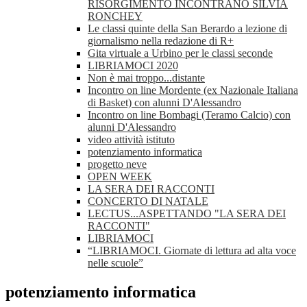
RISORGIMENTO INCONTRANO SILVIA
RONCHEY
Le classi quinte della San Berardo a lezione di
giornalismo nella redazione di R+
Gita virtuale a Urbino per le classi seconde
LIBRIAMOCI 2020
Non è mai troppo...distante
Incontro on line Mordente (ex Nazionale Italiana
di Basket) con alunni D'Alessandro
Incontro on line Bombagi (Teramo Calcio) con
alunni D'Alessandro
video attività istituto
potenziamento informatica
progetto neve
OPEN WEEK
LA SERA DEI RACCONTI
CONCERTO DI NATALE
LECTUS...ASPETTANDO "LA SERA DEI
RACCONTI"
LIBRIAMOCI
“LIBRIAMOCI. Giornate di lettura ad alta voce
nelle scuole”
potenziamento informatica