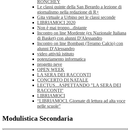
RONCHEY
Le classi quinte della San Berardo a lezione di
giornalismo nella redazione di R+
Gita virtuale a Urbino per le classi seconde
LIBRIAMOCI 2020
Non è mai troppo...distante
Incontro on line Mordente (ex Nazionale Italiana
di Basket) con alunni D'Alessandro
Incontro on line Bombagi (Teramo Calcio) con
alunni D'Alessandro
video attività istituto
potenziamento informatica
progetto neve
OPEN WEEK
LA SERA DEI RACCONTI
CONCERTO DI NATALE
LECTUS...ASPETTANDO "LA SERA DEI
RACCONTI"
LIBRIAMOCI
“LIBRIAMOCI. Giornate di lettura ad alta voce
nelle scuole”
Modulistica Secondaria