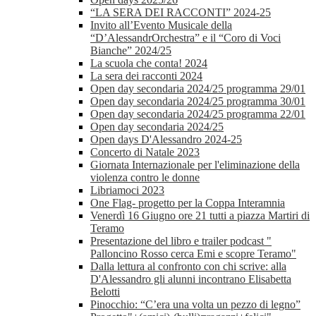
“LA SERA DEI RACCONTI” 2024-25
Invito all’Evento Musicale della
“D’AlessandrOrchestra” e il “Coro di Voci
Bianche” 2024/25
La scuola che conta! 2024
La sera dei racconti 2024
Open day secondaria 2024/25 programma 29/01
Open day secondaria 2024/25 programma 30/01
Open day secondaria 2024/25 programma 22/01
Open day secondaria 2024/25
Open days D'Alessandro 2024-25
Concerto di Natale 2023
Giornata Internazionale per l'eliminazione della
violenza contro le donne
Libriamoci 2023
One Flag- progetto per la Coppa Interamnia
Venerdì 16 Giugno ore 21 tutti a piazza Martiri di
Teramo
Presentazione del libro e trailer podcast "
Palloncino Rosso cerca Emi e scopre Teramo"
Dalla lettura al confronto con chi scrive: alla
D'Alessandro gli alunni incontrano Elisabetta
Belotti
Pinocchio: “C’era una volta un pezzo di legno”