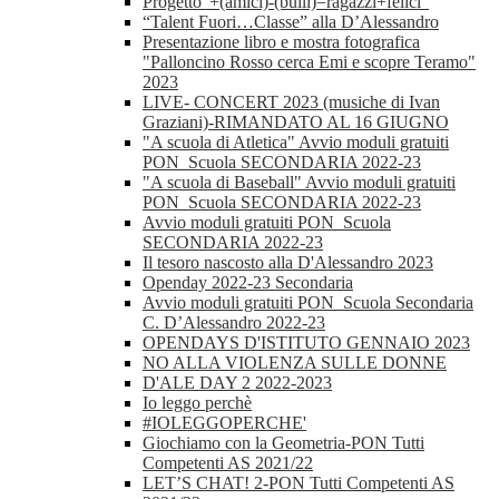
Progetto"+(amici)-(bulli)=ragazzi+felici"
“Talent Fuori…Classe” alla D’Alessandro
Presentazione libro e mostra fotografica
"Palloncino Rosso cerca Emi e scopre Teramo"
2023
LIVE- CONCERT 2023 (musiche di Ivan
Graziani)-RIMANDATO AL 16 GIUGNO
"A scuola di Atletica" Avvio moduli gratuiti
PON_Scuola SECONDARIA 2022-23
"A scuola di Baseball" Avvio moduli gratuiti
PON_Scuola SECONDARIA 2022-23
Avvio moduli gratuiti PON_Scuola
SECONDARIA 2022-23
Il tesoro nascosto alla D'Alessandro 2023
Openday 2022-23 Secondaria
Avvio moduli gratuiti PON_Scuola Secondaria
C. D’Alessandro 2022-23
OPENDAYS D'ISTITUTO GENNAIO 2023
NO ALLA VIOLENZA SULLE DONNE
D'ALE DAY 2 2022-2023
Io leggo perchè
#IOLEGGOPERCHE'
Giochiamo con la Geometria-PON Tutti
Competenti AS 2021/22
LET’S CHAT! 2-PON Tutti Competenti AS