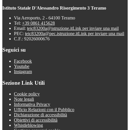
Istituto Statale D'Alessandro Risorgimento 3 Teramo
Via Aeroporto, 2 - 64100 Teramo
Tel:
+39 0861 415628
Email:
teic83200a@istruzione.it
Link per inviare una mail
PEC:
teic83200a@pec.istruzione.it
Link per inviare una mail
C.F.: 92026000676
Seguici su
Facebook
Youtube
Instagram
Sezione Link Utili
Cookie policy
Note legali
Informativa Privacy
Ufficio Relazioni con il Pubblico
Dichiarazione di accessibilità
Obiettivi di accessibilità
Whistleblowing