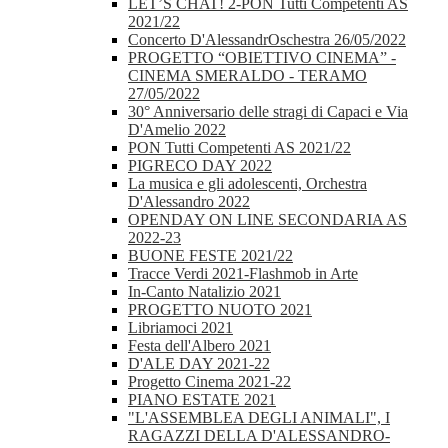
LET’S CHAT! 2-PON Tutti Competenti AS
2021/22
Concerto D'AlessandrOschestra 26/05/2022
PROGETTO “OBIETTIVO CINEMA” -
CINEMA SMERALDO - TERAMO
27/05/2022
30° Anniversario delle stragi di Capaci e Via
D'Amelio 2022
PON Tutti Competenti AS 2021/22
PIGRECO DAY 2022
La musica e gli adolescenti, Orchestra
D'Alessandro 2022
OPENDAY ON LINE SECONDARIA AS
2022-23
BUONE FESTE 2021/22
Tracce Verdi 2021-Flashmob in Arte
In-Canto Natalizio 2021
PROGETTO NUOTO 2021
Libriamoci 2021
Festa dell'Albero 2021
D'ALE DAY 2021-22
Progetto Cinema 2021-22
PIANO ESTATE 2021
"L'ASSEMBLEA DEGLI ANIMALI", I
RAGAZZI DELLA D'ALESSANDRO-