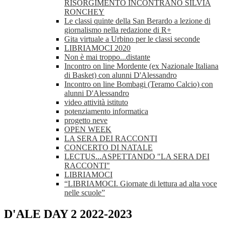
RISORGIMENTO INCONTRANO SILVIA
RONCHEY
Le classi quinte della San Berardo a lezione di
giornalismo nella redazione di R+
Gita virtuale a Urbino per le classi seconde
LIBRIAMOCI 2020
Non è mai troppo...distante
Incontro on line Mordente (ex Nazionale Italiana
di Basket) con alunni D'Alessandro
Incontro on line Bombagi (Teramo Calcio) con
alunni D'Alessandro
video attività istituto
potenziamento informatica
progetto neve
OPEN WEEK
LA SERA DEI RACCONTI
CONCERTO DI NATALE
LECTUS...ASPETTANDO "LA SERA DEI
RACCONTI"
LIBRIAMOCI
“LIBRIAMOCI. Giornate di lettura ad alta voce
nelle scuole”
D'ALE DAY 2 2022-2023