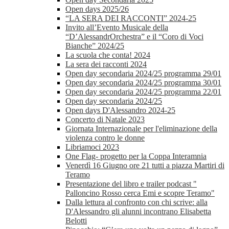
Open days 2025/26
“LA SERA DEI RACCONTI” 2024-25
Invito all’Evento Musicale della
“D’AlessandrOrchestra” e il “Coro di Voci
Bianche” 2024/25
La scuola che conta! 2024
La sera dei racconti 2024
Open day secondaria 2024/25 programma 29/01
Open day secondaria 2024/25 programma 30/01
Open day secondaria 2024/25 programma 22/01
Open day secondaria 2024/25
Open days D'Alessandro 2024-25
Concerto di Natale 2023
Giornata Internazionale per l'eliminazione della
violenza contro le donne
Libriamoci 2023
One Flag- progetto per la Coppa Interamnia
Venerdì 16 Giugno ore 21 tutti a piazza Martiri di
Teramo
Presentazione del libro e trailer podcast "
Palloncino Rosso cerca Emi e scopre Teramo"
Dalla lettura al confronto con chi scrive: alla
D'Alessandro gli alunni incontrano Elisabetta
Belotti