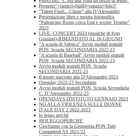
Pinocchio: “C’era una volta un pezzo di legno”
Progetto"+(amici)-(bulli)=ragazzi+felici"
“Talent Fuori…Classe” alla D’Alessandro
Presentazione libro e mostra fotografica
"Palloncino Rosso cerca Emi e scopre Teramo"
2023
LIVE- CONCERT 2023 (musiche di Ivan
Graziani)-RIMANDATO AL 16 GIUGNO
"A scuola di Atletica" Avvio moduli gratuiti
PON_Scuola SECONDARIA 2022-23
"A scuola di Baseball" Avvio moduli gratuiti
PON_Scuola SECONDARIA 2022-23
Avvio moduli gratuiti PON_Scuola
SECONDARIA 2022-23
Il tesoro nascosto alla D'Alessandro 2023
Openday 2022-23 Secondaria
Avvio moduli gratuiti PON_Scuola Secondaria
C. D’Alessandro 2022-23
OPENDAYS D'ISTITUTO GENNAIO 2023
NO ALLA VIOLENZA SULLE DONNE
D'ALE DAY 2 2022-2023
Io leggo perchè
#IOLEGGOPERCHE'
Giochiamo con la Geometria-PON Tutti
Competenti AS 2021/22