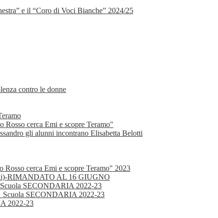
estra” e il “Coro di Voci Bianche” 2024/25
olenza contro le donne
 Teramo
cino Rosso cerca Emi e scopre Teramo"
essandro gli alunni incontrano Elisabetta Belotti
cino Rosso cerca Emi e scopre Teramo" 2023
ziani)-RIMANDATO AL 16 GIUGNO
 PON_Scuola SECONDARIA 2022-23
 PON_Scuola SECONDARIA 2022-23
IA 2022-23