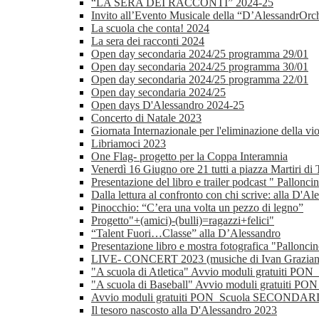
“LA SERA DEI RACCONTI” 2024-25
Invito all’Evento Musicale della “D’AlessandrOrch
La scuola che conta! 2024
La sera dei racconti 2024
Open day secondaria 2024/25 programma 29/01
Open day secondaria 2024/25 programma 30/01
Open day secondaria 2024/25 programma 22/01
Open day secondaria 2024/25
Open days D'Alessandro 2024-25
Concerto di Natale 2023
Giornata Internazionale per l'eliminazione della vi
Libriamoci 2023
One Flag- progetto per la Coppa Interamnia
Venerdì 16 Giugno ore 21 tutti a piazza Martiri di
Presentazione del libro e trailer podcast " Pallon
Dalla lettura al confronto con chi scrive: alla D'Al
Pinocchio: “C’era una volta un pezzo di legno”
Progetto"+(amici)-(bulli)=ragazzi+felici"
“Talent Fuori…Classe” alla D’Alessandro
Presentazione libro e mostra fotografica "Pallon
LIVE- CONCERT 2023 (musiche di Ivan Gra
"A scuola di Atletica" Avvio moduli gratuiti
"A scuola di Baseball" Avvio moduli gratuiti
Avvio moduli gratuiti PON_Scuola SECONDAR
Il tesoro nascosto alla D'Alessandro 2023