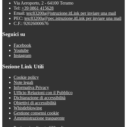
Via Aeroporto, 2 - 64100 Teramo
Tel:
+39 0861 415628
Email:
teic83200a@istruzione.it
Link per inviare una mail
PEC:
teic83200a@pec.istruzione.it
Link per inviare una mail
C.F.: 92026000676
Seguici su
Facebook
Youtube
Instagram
Sezione Link Utili
Cookie policy
Note legali
Informativa Privacy
Ufficio Relazioni con il Pubblico
Dichiarazione di accessibilità
Obiettivi di accessibilità
Whistleblowing
Gestione consensi cookie
Amministrazione trasparente