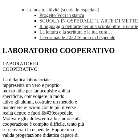
Le nostre attività (scuola in ospedale)
Progetto Voci in stanza
SCUOLA IN OSPEDALE “L’ARTE DI METTE
Il linguaggio dell’arte per una scuola oltre le parole
La lettura e la scrittura è la tua cura…
Lavori natale 2022-Scuola in Ospedale
LABORATORIO COOPERATIVO
LABORATORIO
COOPERATIVO
La didattica laboratoriale
rappresenta un vero e proprio
mezzo utile per far acquisire abilità
specifiche, coinvolgere in modo
attivo gli alunni, costruire un metodo e
mantenere relazioni con le più diverse
realtà dentro e fuori l&#39;ospedale.
Motivare gli adolescenti allo studio e alla
cooperazione è compito difficile, tanto più
se ricoverati in ospedale. Eppure una
valida progettazione didattica capace di