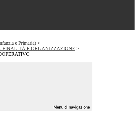
nfanzia e Primaria)
>
dale- FINALITÁ E ORGANIZZAZIONE
>
OOPERATIVO
Menu di navigazione