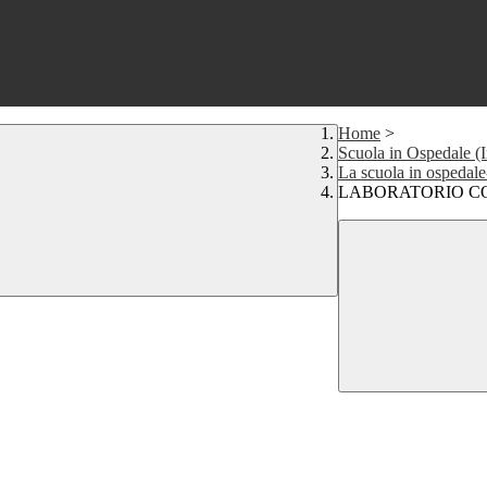
Home
>
Scuola in Ospedale (I
La scuola in ospe
LABORATORIO C