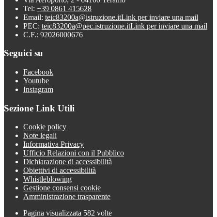
Tel:
+39 0861 415628
Email:
teic83200a@istruzione.it
Link per inviare una mail
PEC:
teic83200a@pec.istruzione.it
Link per inviare una mail
C.F.: 92026000676
Seguici su
Facebook
Youtube
Instagram
Sezione Link Utili
Cookie policy
Note legali
Informativa Privacy
Ufficio Relazioni con il Pubblico
Dichiarazione di accessibilità
Obiettivi di accessibilità
Whistleblowing
Gestione consensi cookie
Amministrazione trasparente
Pagina visualizzata
582
volte