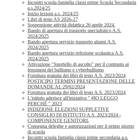
Incontri scuola-famiglia classi prime Scuola Secondaria
a.s.2024/25
Inizio lezioni a.s. 2024/25
Libri di testo AS 2026-27
Sospensione attività didattica 26 aprile 2024.
Bando di apertura di trasporto specialistico A.S.
2024/2025
Bando apertura servizio trasporto alunni A.S.
2024/2025
Bando apertura servizio refezione scolastica A.S.
2024/2025
Attivazione "Sportello di ascolto" per il contrasto ai
fenomeni del bullismo e cyberbullismo
Fornitura gratuita dei libri di testo A.S. 2023/2024
POSTICIPO TERMINI PRESENTAZIONE DELLE
DOMANDE AL 29/02/2024
Fornitura gratuita dei libri di testo A.S. 2023/2024
L'istituto aderisce all'iniziativa " #IO LEGGO
PERCHÉ " 2023
INDIZIONE ELEZIONI SUPPLETIVE
CONSIGLIO DI ISTITUTO A.S. 2023/2024 -
COMPONENTE GENITORI.
Consegna deleghe e autorizzazioni per il primo giorno
di scuola
Incontri scuola famiglia classi prime secondaria a.s.