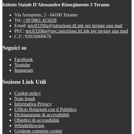
Istituto Statale D'Alessandro Risorgimento 3 Teramo
Via Aeroporto, 2 - 64100 Teramo
Tel:
+39 0861 415628
Email:
teic83200a@istruzione.it
Link per inviare una mail
PEC:
teic83200a@pec.istruzione.it
Link per inviare una mail
C.F.: 92026000676
Seguici su
Facebook
Youtube
Instagram
Sezione Link Utili
Cookie policy
Note legali
Informativa Privacy
Ufficio Relazioni con il Pubblico
Dichiarazione di accessibilità
Obiettivi di accessibilità
Whistleblowing
Gestione consensi cookie