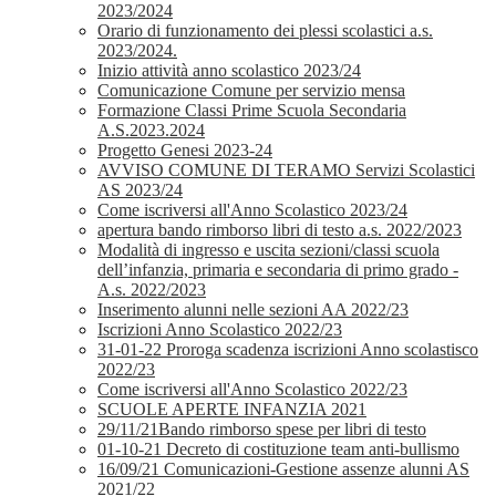
2023/2024
Orario di funzionamento dei plessi scolastici a.s.
2023/2024.
Inizio attività anno scolastico 2023/24
Comunicazione Comune per servizio mensa
Formazione Classi Prime Scuola Secondaria
A.S.2023.2024
Progetto Genesi 2023-24
AVVISO COMUNE DI TERAMO Servizi Scolastici
AS 2023/24
Come iscriversi all'Anno Scolastico 2023/24
apertura bando rimborso libri di testo a.s. 2022/2023
Modalità di ingresso e uscita sezioni/classi scuola
dell’infanzia, primaria e secondaria di primo grado -
A.s. 2022/2023
Inserimento alunni nelle sezioni AA 2022/23
Iscrizioni Anno Scolastico 2022/23
31-01-22 Proroga scadenza iscrizioni Anno scolastisco
2022/23
Come iscriversi all'Anno Scolastico 2022/23
SCUOLE APERTE INFANZIA 2021
29/11/21Bando rimborso spese per libri di testo
01-10-21 Decreto di costituzione team anti-bullismo
16/09/21 Comunicazioni-Gestione assenze alunni AS
2021/22