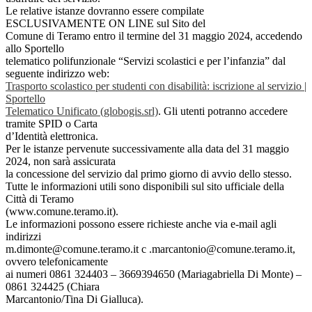
Le relative istanze dovranno essere compilate
ESCLUSIVAMENTE ON LINE sul Sito del
Comune di Teramo entro il termine del 31 maggio 2024, accedendo
allo Sportello
telematico polifunzionale “Servizi scolastici e per l’infanzia” dal
seguente indirizzo web:
Trasporto scolastico per studenti con disabilità: iscrizione al servizio |
Sportello
Telematico Unificato (globogis.srl)
. Gli utenti potranno accedere
tramite SPID o Carta
d’Identità elettronica.
Per le istanze pervenute successivamente alla data del 31 maggio
2024, non sarà assicurata
la concessione del servizio dal primo giorno di avvio dello stesso.
Tutte le informazioni utili sono disponibili sul sito ufficiale della
Città di Teramo
(www.comune.teramo.it).
Le informazioni possono essere richieste anche via e-mail agli
indirizzi
m.dimonte@comune.teramo.it c .marcantonio@comune.teramo.it,
ovvero telefonicamente
ai numeri 0861 324403 – 3669394650 (Mariagabriella Di Monte) –
0861 324425 (Chiara
Marcantonio/Tina Di Gialluca).