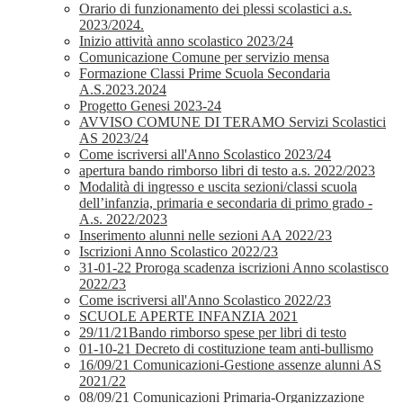
Orario di funzionamento dei plessi scolastici a.s.
2023/2024.
Inizio attività anno scolastico 2023/24
Comunicazione Comune per servizio mensa
Formazione Classi Prime Scuola Secondaria
A.S.2023.2024
Progetto Genesi 2023-24
AVVISO COMUNE DI TERAMO Servizi Scolastici
AS 2023/24
Come iscriversi all'Anno Scolastico 2023/24
apertura bando rimborso libri di testo a.s. 2022/2023
Modalità di ingresso e uscita sezioni/classi scuola
dell’infanzia, primaria e secondaria di primo grado -
A.s. 2022/2023
Inserimento alunni nelle sezioni AA 2022/23
Iscrizioni Anno Scolastico 2022/23
31-01-22 Proroga scadenza iscrizioni Anno scolastisco
2022/23
Come iscriversi all'Anno Scolastico 2022/23
SCUOLE APERTE INFANZIA 2021
29/11/21Bando rimborso spese per libri di testo
01-10-21 Decreto di costituzione team anti-bullismo
16/09/21 Comunicazioni-Gestione assenze alunni AS
2021/22
08/09/21 Comunicazioni Primaria-Organizzazione