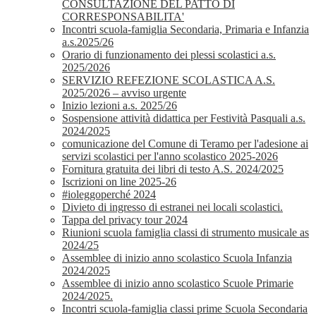
CONSULTAZIONE DEL PATTO DI
CORRESPONSABILITA'
Incontri scuola-famiglia Secondaria, Primaria e Infanzia
a.s.2025/26
Orario di funzionamento dei plessi scolastici a.s.
2025/2026
SERVIZIO REFEZIONE SCOLASTICA A.S.
2025/2026 – avviso urgente
Inizio lezioni a.s. 2025/26
Sospensione attività didattica per Festività Pasquali a.s.
2024/2025
comunicazione del Comune di Teramo per l'adesione ai
servizi scolastici per l'anno scolastico 2025-2026
Fornitura gratuita dei libri di testo A.S. 2024/2025
Iscrizioni on line 2025-26
#ioleggoperché 2024
Divieto di ingresso di estranei nei locali scolastici.
Tappa del privacy tour 2024
Riunioni scuola famiglia classi di strumento musicale as
2024/25
Assemblee di inizio anno scolastico Scuola Infanzia
2024/2025
Assemblee di inizio anno scolastico Scuole Primarie
2024/2025.
Incontri scuola-famiglia classi prime Scuola Secondaria