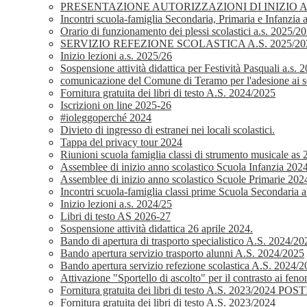
PRESENTAZIONE AUTORIZZAZIONI DI INIZIO
Incontri scuola-famiglia Secondaria, Primaria e Infanzia 
Orario di funzionamento dei plessi scolastici a.s. 2025/2
SERVIZIO REFEZIONE SCOLASTICA A.S. 2025/2026 
Inizio lezioni a.s. 2025/26
Sospensione attività didattica per Festività Pasquali a.s.
comunicazione del Comune di Teramo per l'adesione ai ser
Fornitura gratuita dei libri di testo A.S. 2024/2025
Iscrizioni on line 2025-26
#ioleggoperché 2024
Divieto di ingresso di estranei nei locali scolastici.
Tappa del privacy tour 2024
Riunioni scuola famiglia classi di strumento musicale as
Assemblee di inizio anno scolastico Scuola Infanzia 202
Assemblee di inizio anno scolastico Scuole Primarie 202
Incontri scuola-famiglia classi prime Scuola Secondaria 
Inizio lezioni a.s. 2024/25
Libri di testo AS 2026-27
Sospensione attività didattica 26 aprile 2024.
Bando di apertura di trasporto specialistico A.S. 2024/20
Bando apertura servizio trasporto alunni A.S. 2024/2025
Bando apertura servizio refezione scolastica A.S. 2024/
Attivazione "Sportello di ascolto" per il contrasto ai fe
Fornitura gratuita dei libri di testo A.S. 2023
Fornitura gratuita dei libri di testo A.S. 2023/2024