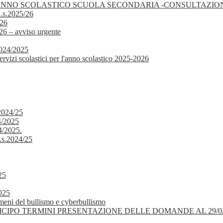
 ANNO SCOLASTICO SCUOLA SECONDARIA -CONSULTAZION
a.s.2025/26
026
– avviso urgente
 2024/2025
vizi scolastici per l'anno scolastico 2025-2026
 2024/25
4/2025
4/2025.
a.s.2024/25
25
2025
nomeni del bullismo e cyberbullismo
/2024 POSTICIPO TERMINI PRESENTAZIONE DELLE DOMANDE AL 29/0