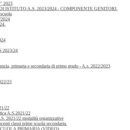
 " 2023
I ISTITUTO A.S. 2023/2024 - COMPONENTE GENITORI.
 scuola
3/2024
024.
024
 2023/24
nfanzia, primaria e secondaria di primo grado - A.s. 2022/2023
2022/23
21/22
tica A.S.2021/22
.S. 2021/22 modalità organizzative
centi classi prime scuola secondaria.
CUOLA PRIMARIA (VIDEO)