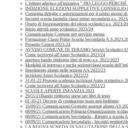
L'istituto aderisce all'iniziativa " #IO LEGGO PERCHÉ
INDIZIONE ELEZIONI SUPPLETIVE CONSIGLIO D
Consegna deleghe e autorizzazioni per il primo giorno di
Incontri scuola famiglia classi prime secondaria a.s. 202
Orario di funzionamento dei plessi scolastici a.s. 2023/2
Inizio attività anno scolastico 2023/24
Comunicazione Comune per servizio mensa
Formazione Classi Prime Scuola Secondaria A.S.2023.2
Progetto Genesi 2023-24
AVVISO COMUNE DI TERAMO Servizi Scolastici AS
Come iscriversi all'Anno Scolastico 2023/24
apertura bando rimborso libri di testo a.s. 2022/2023
Modalità di ingresso e uscita sezioni/classi scuola dell’i
Inserimento alunni nelle sezioni AA 2022/23
Iscrizioni Anno Scolastico 2022/23
31-01-22 Proroga scadenza iscrizioni Anno scolastisco 
Come iscriversi all'Anno Scolastico 2022/23
SCUOLE APERTE INFANZIA 2021
29/11/21Bando rimborso spese per libri di testo
01-10-21 Decreto di costituzione team anti-bullismo
16/09/21 Comunicazioni-Gestione assenze alunni AS 20
08/09/21 Comunicazioni Primaria-Organizzazione scolas
08/09/21 Comunicazioni Secondaria - Rientro a scuola A
08/09/21 Comunicazioni Secondaria - Incontri genitori/do
LA NUOVA SCHEDA DI VALUTAZIONE DELLA S