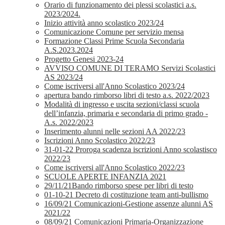
Orario di funzionamento dei plessi scolastici a.s.
2023/2024.
Inizio attività anno scolastico 2023/24
Comunicazione Comune per servizio mensa
Formazione Classi Prime Scuola Secondaria
A.S.2023.2024
Progetto Genesi 2023-24
AVVISO COMUNE DI TERAMO Servizi Scolastici
AS 2023/24
Come iscriversi all'Anno Scolastico 2023/24
apertura bando rimborso libri di testo a.s. 2022/2023
Modalità di ingresso e uscita sezioni/classi scuola
dell’infanzia, primaria e secondaria di primo grado -
A.s. 2022/2023
Inserimento alunni nelle sezioni AA 2022/23
Iscrizioni Anno Scolastico 2022/23
31-01-22 Proroga scadenza iscrizioni Anno scolastisco
2022/23
Come iscriversi all'Anno Scolastico 2022/23
SCUOLE APERTE INFANZIA 2021
29/11/21Bando rimborso spese per libri di testo
01-10-21 Decreto di costituzione team anti-bullismo
16/09/21 Comunicazioni-Gestione assenze alunni AS
2021/22
08/09/21 Comunicazioni Primaria-Organizzazione