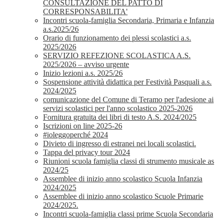
CONSULTAZIONE DEL PATTO DI
CORRESPONSABILITA'
Incontri scuola-famiglia Secondaria, Primaria e Infanzia
a.s.2025/26
Orario di funzionamento dei plessi scolastici a.s.
2025/2026
SERVIZIO REFEZIONE SCOLASTICA A.S.
2025/2026 – avviso urgente
Inizio lezioni a.s. 2025/26
Sospensione attività didattica per Festività Pasquali a.s.
2024/2025
comunicazione del Comune di Teramo per l'adesione ai
servizi scolastici per l'anno scolastico 2025-2026
Fornitura gratuita dei libri di testo A.S. 2024/2025
Iscrizioni on line 2025-26
#ioleggoperché 2024
Divieto di ingresso di estranei nei locali scolastici.
Tappa del privacy tour 2024
Riunioni scuola famiglia classi di strumento musicale as
2024/25
Assemblee di inizio anno scolastico Scuola Infanzia
2024/2025
Assemblee di inizio anno scolastico Scuole Primarie
2024/2025.
Incontri scuola-famiglia classi prime Scuola Secondaria