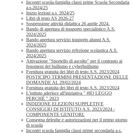
Incontri scuola-famiglia classi prime Scuola Secondaria
a.s.2024/25
Inizio lezioni a.s. 2024/25
Libri di testo AS 2026-27
Sospensione attività didattica 26 aprile 2024.
Bando di apertura di trasporto specialistico A.S.
2024/2025
Bando apertura servizio trasporto alunni A.S.
2024/2025
Bando apertura servizio refezione scolastica A.S.
2024/2025
Attivazione "Sportello di ascolto" per il contrasto ai
fenomeni del bullismo e cyberbullismo
Fornitura gratuita dei libri di testo A.S. 2023/2024
POSTICIPO TERMINI PRESENTAZIONE DELLE
DOMANDE AL 29/02/2024
Fornitura gratuita dei libri di testo A.S. 2023/2024
L'istituto aderisce all'iniziativa " #IO LEGGO
PERCHÉ " 2023
INDIZIONE ELEZIONI SUPPLETIVE
CONSIGLIO DI ISTITUTO A.S. 2023/2024 -
COMPONENTE GENITORI.
Consegna deleghe e autorizzazioni per il primo giorno
di scuola
Incontri scuola famiglia classi prime secondaria a.s.