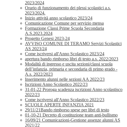
2023/2024
Orario di funzionamento dei plessi scolastici a.s.
2023/2024.
Inizio attività anno scolastico 2023/24
Comunicazione Comune per servizio mensa
Formazione Classi Prime Scuola Secondaria
A.S.2023.2024
Progetto Genesi 2023-24
AVVISO COMUNE DI TERAMO Servizi Scolastici
AS 2023/24
Come iscriversi all'Anno Scolastico 2023/24
apertura bando rimborso libri di testo a.s. 2022/2023
Modalità di ingresso e uscita sezioni/classi scuola
dell’infanzia, primaria e secondaria di primo grado -
A.s. 2022/2023
Inserimento alunni nelle sezioni AA 2022/23
Iscrizioni Anno Scolastico 2022/23
31-01-22 Proroga scadenza iscrizioni Anno scolastisco
2022/23
Come iscriversi all'Anno Scolastico 2022/23
SCUOLE APERTE INFANZIA 2021
29/11/21Bando rimborso spese per libri di testo
01-10-21 Decreto di costituzione team anti-bullismo
16/09/21 Comunicazioni-Gestione assenze alunni AS
2021/22