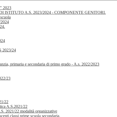
 " 2023
I ISTITUTO A.S. 2023/2024 - COMPONENTE GENITORI.
 scuola
3/2024
024.
024
 2023/24
nfanzia, primaria e secondaria di primo grado - A.s. 2022/2023
2022/23
21/22
tica A.S.2021/22
.S. 2021/22 modalità organizzative
centi classi prime scuola secondaria.