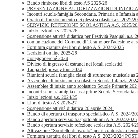
Bando rimborso libri di testo AS 2025/26
PRESENTAZIONE AUTORIZZAZIONI DI INIZIO
Incontri scuola-famiglia Secondaria, Primaria e Infanzia 
Orario di funzionamento dei plessi scolastici a.s. 2025/2
SERVIZIO REFEZIONE SCOLASTICA A.S. 2025/2026 
Inizio lezioni a.s. 2025/26
Sospensione attività didattica per Festività Pasquali a.s.
comunicazione del Comune di Teramo per l'adesione ai ser
Fornitura gratuita dei libri di testo A.S. 2024/2025
Iscrizioni on line 2025-26
#ioleggoperché 2024
Divieto di ingresso di estranei nei locali scolastici.
Tappa del privacy tour 2024
Riunioni scuola famiglia classi di strumento musicale as
Assemblee di inizio anno scolastico Scuola Infanzia 202
Assemblee di inizio anno scolastico Scuole Primarie 202
Incontri scuola-famiglia classi prime Scuola Secondaria 
Inizio lezioni a.s. 2024/25
Libri di testo AS 2026-27
Sospensione attività didattica 26 aprile 2024.
Bando di apertura di trasporto specialistico A.S. 2024/20
Bando apertura servizio trasporto alunni A.S. 2024/2025
Bando apertura servizio refezione scolastica A.S. 2024/
Attivazione "Sportello di ascolto" per il contrasto ai fe
Fornitura gratuita dei libri di testo A.S. 2023