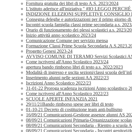
Fornitura gratuita dei libri di testo A.S. 2023/2024
L'istituto aderisce all'iniziativa " #IO LEGGO PERCHÉ
INDIZIONE ELEZIONI SUPPLETIVE CONSIGLIO D
Consegna deleghe e autorizzazioni per il primo giorno di
Incontri scuola famiglia classi prime secondaria a.s. 202
Orario di funzionamento dei plessi scolastici a.s. 2023/2
Inizio attività anno scolastico 2023/24
Comunicazione Comune per servizio mensa
Formazione Classi Prime Scuola Secondaria A.S.2023.2
Progetto Genesi 2023-24
AVVISO COMUNE DI TERAMO Servizi Scolastici AS
Come iscriversi all'Anno Scolastico 2023/24
apertura bando rimborso libri di testo a.s. 2022/2023
Modalità di ingresso e uscita sezioni/classi scuola dell’i
Inserimento alunni nelle sezioni AA 2022/23
Iscrizioni Anno Scolastico 2022/23
31-01-22 Proroga scadenza iscrizioni Anno scolastisco 
Come iscriversi all'Anno Scolastico 2022/23
SCUOLE APERTE INFANZIA 2021
29/11/21Bando rimborso spese per libri di testo
01-10-21 Decreto di costituzione team anti-bullismo
16/09/21 Comunicazioni-Gestione assenze alunni AS 20
08/09/21 Comunicazioni Primaria-Organizzazione scolas
08/09/21 Comunicazioni Secondaria - Rientro a scuola A
08/09/21 Comunicazioni Secondaria - Incontri genitori/do