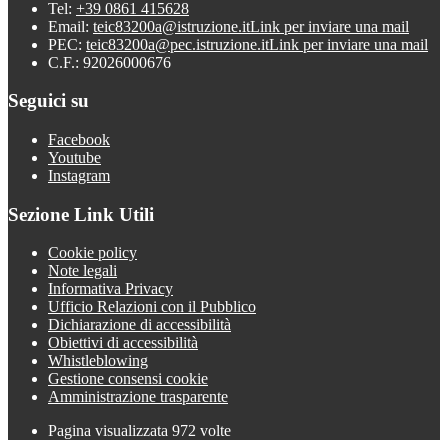
Tel:
+39 0861 415628
Email:
teic83200a@istruzione.it
Link per inviare una mail
PEC:
teic83200a@pec.istruzione.it
Link per inviare una mail
C.F.: 92026000676
Seguici su
Facebook
Youtube
Instagram
Sezione Link Utili
Cookie policy
Note legali
Informativa Privacy
Ufficio Relazioni con il Pubblico
Dichiarazione di accessibilità
Obiettivi di accessibilità
Whistleblowing
Gestione consensi cookie
Amministrazione trasparente
Pagina visualizzata
972
volte