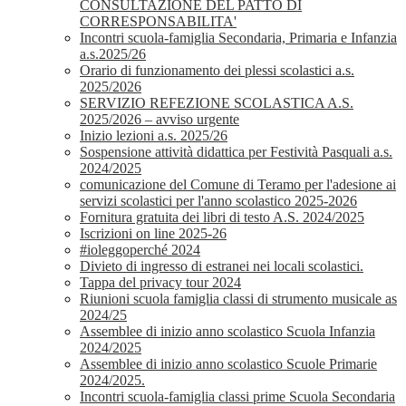
CONSULTAZIONE DEL PATTO DI
CORRESPONSABILITA'
Incontri scuola-famiglia Secondaria, Primaria e Infanzia
a.s.2025/26
Orario di funzionamento dei plessi scolastici a.s.
2025/2026
SERVIZIO REFEZIONE SCOLASTICA A.S.
2025/2026 – avviso urgente
Inizio lezioni a.s. 2025/26
Sospensione attività didattica per Festività Pasquali a.s.
2024/2025
comunicazione del Comune di Teramo per l'adesione ai
servizi scolastici per l'anno scolastico 2025-2026
Fornitura gratuita dei libri di testo A.S. 2024/2025
Iscrizioni on line 2025-26
#ioleggoperché 2024
Divieto di ingresso di estranei nei locali scolastici.
Tappa del privacy tour 2024
Riunioni scuola famiglia classi di strumento musicale as
2024/25
Assemblee di inizio anno scolastico Scuola Infanzia
2024/2025
Assemblee di inizio anno scolastico Scuole Primarie
2024/2025.
Incontri scuola-famiglia classi prime Scuola Secondaria