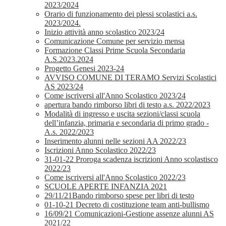
2023/2024
Orario di funzionamento dei plessi scolastici a.s.
2023/2024.
Inizio attività anno scolastico 2023/24
Comunicazione Comune per servizio mensa
Formazione Classi Prime Scuola Secondaria
A.S.2023.2024
Progetto Genesi 2023-24
AVVISO COMUNE DI TERAMO Servizi Scolastici
AS 2023/24
Come iscriversi all'Anno Scolastico 2023/24
apertura bando rimborso libri di testo a.s. 2022/2023
Modalità di ingresso e uscita sezioni/classi scuola
dell’infanzia, primaria e secondaria di primo grado -
A.s. 2022/2023
Inserimento alunni nelle sezioni AA 2022/23
Iscrizioni Anno Scolastico 2022/23
31-01-22 Proroga scadenza iscrizioni Anno scolastisco
2022/23
Come iscriversi all'Anno Scolastico 2022/23
SCUOLE APERTE INFANZIA 2021
29/11/21Bando rimborso spese per libri di testo
01-10-21 Decreto di costituzione team anti-bullismo
16/09/21 Comunicazioni-Gestione assenze alunni AS
2021/22