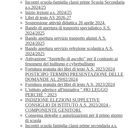
Incontri scuola-famiglia classi prime Scuola Secondaria
a.s.2024/25
Inizio lezioni a.s. 2024/25
Libri di testo AS 2026-27
Sospensione attività didattica 26 aprile 2024.
Bando di apertura di trasporto specialistico A.S.
2024/2025
Bando apertura servizio trasporto alunni A.S.
2024/2025
Bando apertura servizio refezione scolastica A.S.
2024/2025
Attivazione "Sportello di ascolto" per il contrasto ai
fenomeni del bullismo e cyberbullismo
Fornitura gratuita dei libri di testo A.S. 2023/2024
POSTICIPO TERMINI PRESENTAZIONE DELLE
DOMANDE AL 29/02/2024
Fornitura gratuita dei libri di testo A.S. 2023/2024
L'istituto aderisce all'iniziativa " #IO LEGGO
PERCHÉ " 2023
INDIZIONE ELEZIONI SUPPLETIVE
CONSIGLIO DI ISTITUTO A.S. 2023/2024 -
COMPONENTE GENITORI.
Consegna deleghe e autorizzazioni per il primo giorno
di scuola
Incontri scuola famiglia classi prime secondaria a.s.