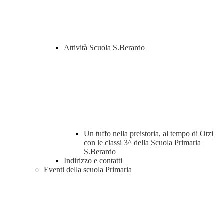
Attività Scuola S.Berardo
Un tuffo nella preistoria, al tempo di Otzi
con le classi 3^ della Scuola Primaria
S.Berardo
Indirizzo e contatti
Eventi della scuola Primaria