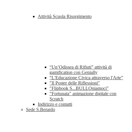
Attività Scuola Risorgimento
“Un’Odissea di Rifiuti” attività di
gamification con Genially
“L'Educazione Civica attraverso l'Arte”
"Il Poster delle Riflessioni"
"Flipbook S...BULLOniamoci"
"Fortunata" animazione digitale con
Scratch
Indirizzo e contatti
Sede S.Berardo