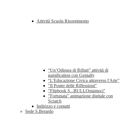
Attività Scuola Risorgimento
“Un’Odissea di Rifiuti” attività di
gamification con Genially
“L'Educazione Civica attraverso l'Arte”
"Il Poster delle Riflessioni"
"Flipbook S...BULLOniamoci"
"Fortunata" animazione digitale con
Scratch
Indirizzo e contatti
Sede S.Berardo