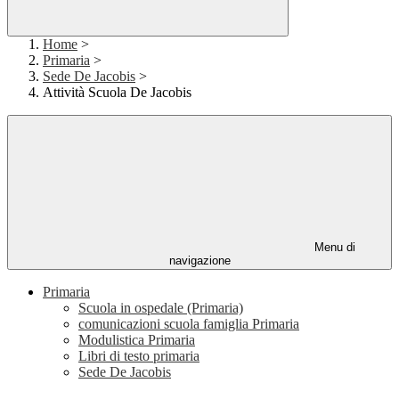
Home
>
Primaria
>
Sede De Jacobis
>
Attività Scuola De Jacobis
Menu di
navigazione
Primaria
Scuola in ospedale (Primaria)
comunicazioni scuola famiglia Primaria
Modulistica Primaria
Libri di testo primaria
Sede De Jacobis