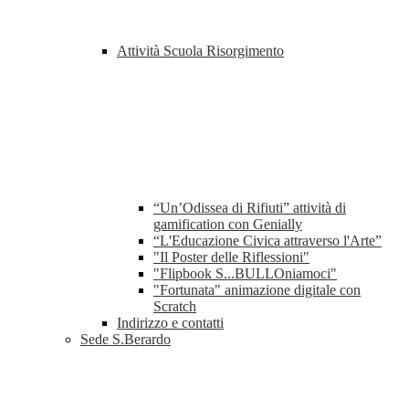
Attività Scuola Risorgimento
“Un’Odissea di Rifiuti” attività di
gamification con Genially
“L'Educazione Civica attraverso l'Arte”
"Il Poster delle Riflessioni"
"Flipbook S...BULLOniamoci"
"Fortunata" animazione digitale con
Scratch
Indirizzo e contatti
Sede S.Berardo