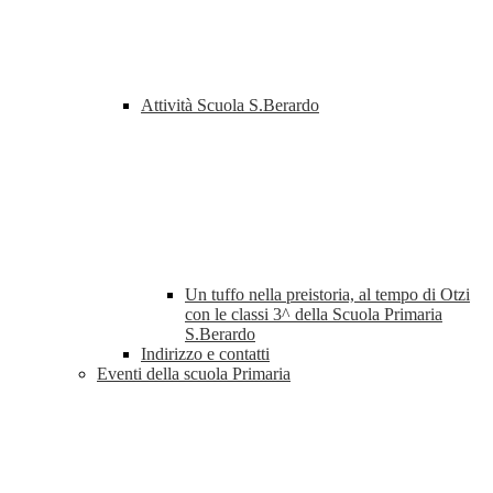
Attività Scuola S.Berardo
Un tuffo nella preistoria, al tempo di Otzi
con le classi 3^ della Scuola Primaria
S.Berardo
Indirizzo e contatti
Eventi della scuola Primaria