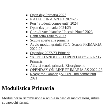
Open day Primaria 2025
NATALE IN-CANTO 2024-25
Pon "Studenti competenti" 2024
Open day primaria 2024/25
Coro di voci bianche "Piccole Note" 2023
Canti sotto l'albero 2023
Scuole aperte alla primaria
Avvio moduli gratuiti PON_Scuola PRIMARIA
2022-23
Openday 2022-23 Primaria
“ASPETTANDO GLI OPEN DAY” 2022/23 -
Primaria
Attività scuola primaria Risorgimento
OPENDAY ON LINE PRIMARIA AS 2022-23
Ready for Cambridge-PON Tutti competenti
2021
Modulistica Primaria
Moduli per la riammissione a scuola in caso di medicazioni, suture,
apparecchi gessati