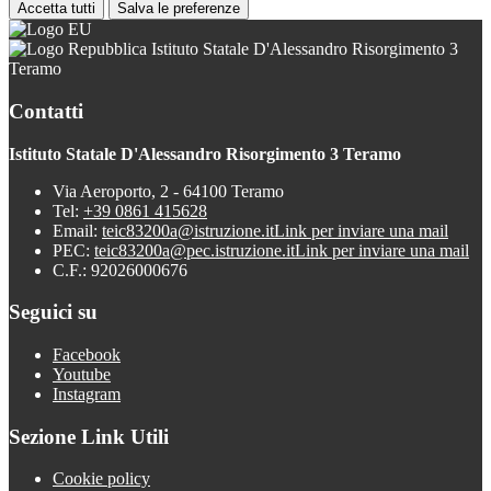
Accetta tutti
Salva le preferenze
Istituto Statale D'Alessandro Risorgimento 3
Teramo
Contatti
Istituto Statale D'Alessandro Risorgimento 3 Teramo
Via Aeroporto, 2 - 64100 Teramo
Tel:
+39 0861 415628
Email:
teic83200a@istruzione.it
Link per inviare una mail
PEC:
teic83200a@pec.istruzione.it
Link per inviare una mail
C.F.: 92026000676
Seguici su
Facebook
Youtube
Instagram
Sezione Link Utili
Cookie policy