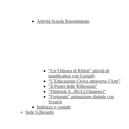
Attività Scuola Risorgimento
“Un’Odissea di Rifiuti” attività di
gamification con Genially
“L'Educazione Civica attraverso l'Arte”
"Il Poster delle Riflessioni"
"Flipbook S...BULLOniamoci"
"Fortunata" animazione digitale con
Scratch
Indirizzo e contatti
Sede S.Berardo