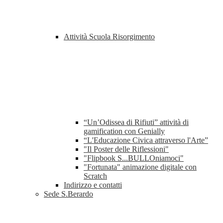
Attività Scuola Risorgimento
“Un’Odissea di Rifiuti” attività di
gamification con Genially
“L'Educazione Civica attraverso l'Arte”
"Il Poster delle Riflessioni"
"Flipbook S...BULLOniamoci"
"Fortunata" animazione digitale con
Scratch
Indirizzo e contatti
Sede S.Berardo