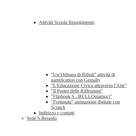
Attività Scuola Risorgimento
“Un’Odissea di Rifiuti” attività di
gamification con Genially
“L'Educazione Civica attraverso l'Arte”
"Il Poster delle Riflessioni"
"Flipbook S...BULLOniamoci"
"Fortunata" animazione digitale con
Scratch
Indirizzo e contatti
Sede S.Berardo