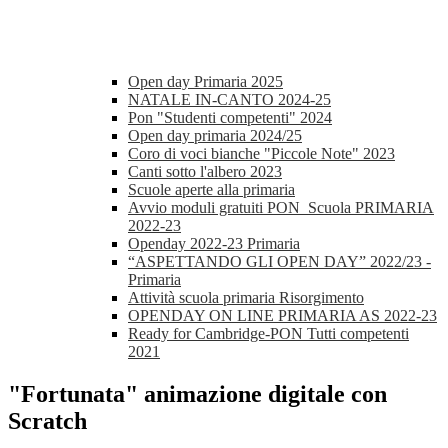
Open day Primaria 2025
NATALE IN-CANTO 2024-25
Pon "Studenti competenti" 2024
Open day primaria 2024/25
Coro di voci bianche "Piccole Note" 2023
Canti sotto l'albero 2023
Scuole aperte alla primaria
Avvio moduli gratuiti PON_Scuola PRIMARIA
2022-23
Openday 2022-23 Primaria
“ASPETTANDO GLI OPEN DAY” 2022/23 -
Primaria
Attività scuola primaria Risorgimento
OPENDAY ON LINE PRIMARIA AS 2022-23
Ready for Cambridge-PON Tutti competenti
2021
"Fortunata" animazione digitale con
Scratch