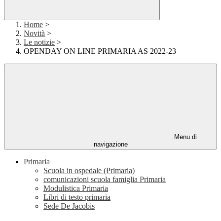
Home
>
Novità
>
Le notizie
>
OPENDAY ON LINE PRIMARIA AS 2022-23
Menu di
navigazione
Primaria
Scuola in ospedale (Primaria)
comunicazioni scuola famiglia Primaria
Modulistica Primaria
Libri di testo primaria
Sede De Jacobis