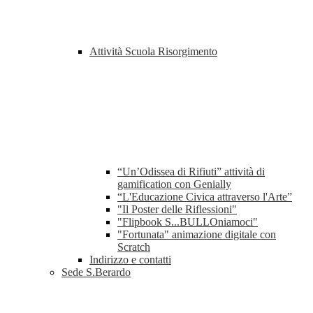
Attività Scuola Risorgimento
“Un’Odissea di Rifiuti” attività di
gamification con Genially
“L'Educazione Civica attraverso l'Arte”
"Il Poster delle Riflessioni"
"Flipbook S...BULLOniamoci"
"Fortunata" animazione digitale con
Scratch
Indirizzo e contatti
Sede S.Berardo