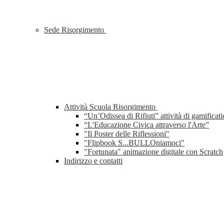
Sede Risorgimento
Attività Scuola Risorgimento
“Un’Odissea di Rifiuti” attività di gamificat
“L'Educazione Civica attraverso l'Arte”
"Il Poster delle Riflessioni"
"Flipbook S...BULLOniamoci"
"Fortunata" animazione digitale con Scratch
Indirizzo e contatti