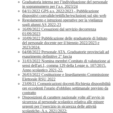
Graduatoria interna per l’individuazione del personale
in soprannumero per l’a.s. 2023/24
04/11/2022 GPS a.s. 2022/2023 - Pubblicazione
dispositivi convalide/rettifiche/esclusioni sul sito web
Regolamento e istruzioni operative per la vigilanza
sugli alunni AS 2022-23
16/09/2022 Cessazioni dal servizio decorrenza
01/09/2023
10/09/2022 Pubblicazione delle graduatorie di Istituto
del personale docente per il biennio 2022/2023 e
2023/2024.
04/08/2022 Personale ATA. Graduatorie provinciali ad
esaurimento definitive 2° fascia
31/03/2022 Nomina membri Comitato di valutazione ai
sensi dell'art.1, comma 129 della Legge n. 107/2015.
Anno scolastico 2021-22.
26/03/2022 Costituzione e Insediamento Commissione
Elettorale RSU 2022
23/09/21 Comunicazioni docenti-Richiesta disponibilità
ore eccedenti l'orario d'obbligo settimanale previsto da
contratto
Disposizioni di carattere nazionale volte all’avvio in
sicurezza al personale scolastico relativa alle misure
urgenti per l’esercizio in sicurezza delle attività
scolastiche- A.s. 2021/2022: