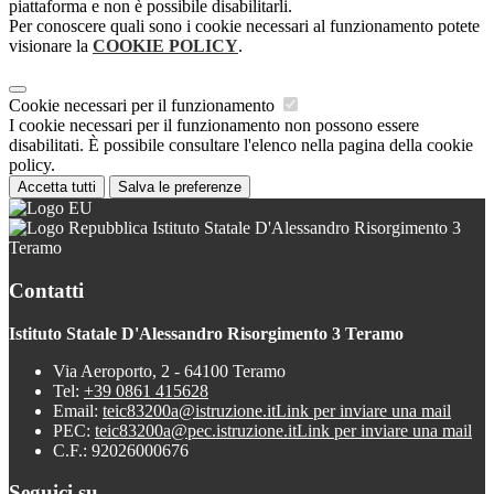
piattaforma e non è possibile disabilitarli.
Per conoscere quali sono i cookie necessari al funzionamento potete
visionare la
COOKIE POLICY
.
Cookie necessari per il funzionamento
I cookie necessari per il funzionamento non possono essere
disabilitati. È possibile consultare l'elenco nella pagina della cookie
policy.
Accetta tutti
Salva le preferenze
Istituto Statale D'Alessandro Risorgimento 3
Teramo
Contatti
Istituto Statale D'Alessandro Risorgimento 3 Teramo
Via Aeroporto, 2 - 64100 Teramo
Tel:
+39 0861 415628
Email:
teic83200a@istruzione.it
Link per inviare una mail
PEC:
teic83200a@pec.istruzione.it
Link per inviare una mail
C.F.: 92026000676
Seguici su