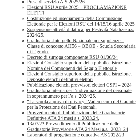
Presa di servizio A.S.2025/26
Elezioni RSU Aprile 2025 – PROCLAMAZIONE
ELETTI
Costituzione ed insediamento della Commissione
Elettorale per le Elezioni RSU del 14/15/16 aprile 2025
Sospensione attività didattica per Festività Natalizie a.s.
2024/25.
Graduatoria -Interpello Nazionale per supplenze –
Classe di concorso AH56 – OBOE - Scuola Secondaria
di I° grado.
Decreto di surroga componente RSU 01/06/24
Elezioni Consiglio superiore della pubblica istruzione.
Nomina dei Componenti del Seggio Elettorale
Elezioni Consiglio superiore della pubblica istruzione.
Deposito elenchi definitivi elettori
Pubblicazione elenchi provvisori elettori CSPI – 2024
Graduatoria interna per l’individuazione del personale
in soprannumero per l’a.s. 2024/25.
“La scuola a prova di privacy” Vademecum del Garante
per la Protezione dei Dati Personali.
Provvedimento di Pubblicazione delle Graduatorie
Definitive ATA 24 mesi a.s. 2023.24.
13/07/23 Provvedimento di Pubblicazione delle
Graduatorie Provvisorie ATA 24 Mesi a.s._2023_24
Laboratori di progettazione educativa AS 2022/23