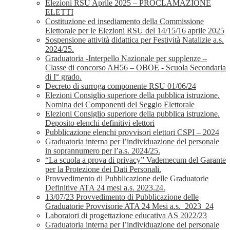
Elezioni RSU Aprile 2025 – PROCLAMAZIONE
ELETTI
Costituzione ed insediamento della Commissione
Elettorale per le Elezioni RSU del 14/15/16 aprile 2025
Sospensione attività didattica per Festività Natalizie a.s.
2024/25.
Graduatoria -Interpello Nazionale per supplenze –
Classe di concorso AH56 – OBOE - Scuola Secondaria
di I° grado.
Decreto di surroga componente RSU 01/06/24
Elezioni Consiglio superiore della pubblica istruzione.
Nomina dei Componenti del Seggio Elettorale
Elezioni Consiglio superiore della pubblica istruzione.
Deposito elenchi definitivi elettori
Pubblicazione elenchi provvisori elettori CSPI – 2024
Graduatoria interna per l’individuazione del personale
in soprannumero per l’a.s. 2024/25.
“La scuola a prova di privacy” Vademecum del Garante
per la Protezione dei Dati Personali.
Provvedimento di Pubblicazione delle Graduatorie
Definitive ATA 24 mesi a.s. 2023.24.
13/07/23 Provvedimento di Pubblicazione delle
Graduatorie Provvisorie ATA 24 Mesi a.s._2023_24
Laboratori di progettazione educativa AS 2022/23
Graduatoria interna per l’individuazione del personale