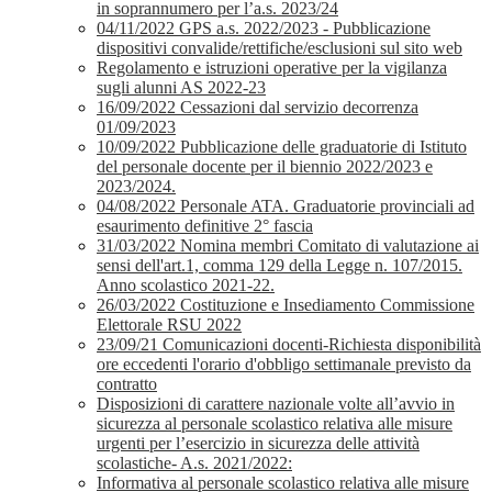
in soprannumero per l’a.s. 2023/24
04/11/2022 GPS a.s. 2022/2023 - Pubblicazione
dispositivi convalide/rettifiche/esclusioni sul sito web
Regolamento e istruzioni operative per la vigilanza
sugli alunni AS 2022-23
16/09/2022 Cessazioni dal servizio decorrenza
01/09/2023
10/09/2022 Pubblicazione delle graduatorie di Istituto
del personale docente per il biennio 2022/2023 e
2023/2024.
04/08/2022 Personale ATA. Graduatorie provinciali ad
esaurimento definitive 2° fascia
31/03/2022 Nomina membri Comitato di valutazione ai
sensi dell'art.1, comma 129 della Legge n. 107/2015.
Anno scolastico 2021-22.
26/03/2022 Costituzione e Insediamento Commissione
Elettorale RSU 2022
23/09/21 Comunicazioni docenti-Richiesta disponibilità
ore eccedenti l'orario d'obbligo settimanale previsto da
contratto
Disposizioni di carattere nazionale volte all’avvio in
sicurezza al personale scolastico relativa alle misure
urgenti per l’esercizio in sicurezza delle attività
scolastiche- A.s. 2021/2022:
Informativa al personale scolastico relativa alle misure