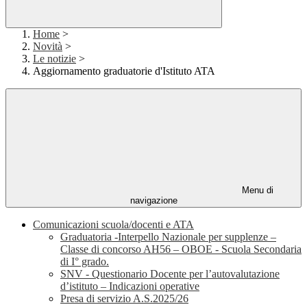
Home
>
Novità
>
Le notizie
>
Aggiornamento graduatorie d'Istituto ATA
Menu di
navigazione
Comunicazioni scuola/docenti e ATA
Graduatoria -Interpello Nazionale per supplenze –
Classe di concorso AH56 – OBOE - Scuola Secondaria
di I° grado.
SNV - Questionario Docente per l’autovalutazione
d’istituto – Indicazioni operative
Presa di servizio A.S.2025/26