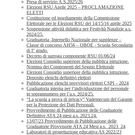
Presa di servizio A.S.2025/26
Elezioni RSU Aprile 2025 – PROCLAMAZIONE
ELETTI
Costituzione ed insediamento della Commissione
Elettorale per le Elezioni RSU del 14/15/16 aprile 2025
Sospensione attività didattica per Festività Natalizie a.s.
2024/25.
Graduatoria -Interpello Nazionale per supplenze –
Classe di concorso AH56 – OBOE - Scuola Secondaria
di I° grado.
Decreto di surroga componente RSU 01/06/24
Elezioni Consiglio superiore della pubblica istruzione.
Nomina dei Componenti del Seggio Elettorale
Elezioni Consiglio superiore della pubblica istruzione.
Deposito elenchi definitivi elettori
Pubblicazione elenchi provvisori elettori CSPI – 2024
Graduatoria interna per l’individuazione del personale
in soprannumero per l’a.s. 2024/25.
“La scuola a prova di privacy” Vademecum del Garante
per la Protezione dei Dati Personali.
Provvedimento di Pubblicazione delle Graduatorie
Definitive ATA 24 mesi a.s. 2023.24.
13/07/23 Provvedimento di Pubblicazione delle
Graduatorie Provvisorie ATA 24 Mesi a.s._2023_24
Laboratori di progettazione educativa AS 2022/23