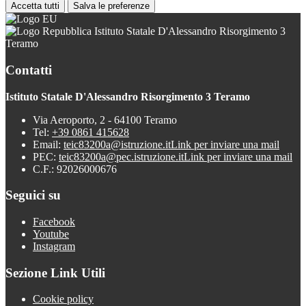
Accetta tutti
Salva le preferenze
Istituto Statale D'Alessandro Risorgimento 3
Teramo
Contatti
Istituto Statale D'Alessandro Risorgimento 3 Teramo
Via Aeroporto, 2 - 64100 Teramo
Tel:
+39 0861 415628
Email:
teic83200a@istruzione.it
Link per inviare una mail
PEC:
teic83200a@pec.istruzione.it
Link per inviare una mail
C.F.: 92026000676
Seguici su
Facebook
Youtube
Instagram
Sezione Link Utili
Cookie policy