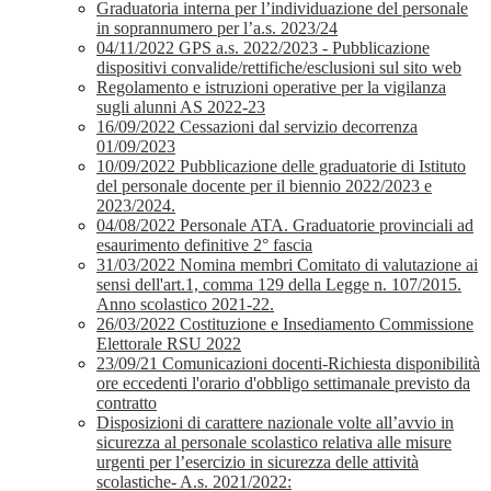
Graduatoria interna per l’individuazione del personale
in soprannumero per l’a.s. 2023/24
04/11/2022 GPS a.s. 2022/2023 - Pubblicazione
dispositivi convalide/rettifiche/esclusioni sul sito web
Regolamento e istruzioni operative per la vigilanza
sugli alunni AS 2022-23
16/09/2022 Cessazioni dal servizio decorrenza
01/09/2023
10/09/2022 Pubblicazione delle graduatorie di Istituto
del personale docente per il biennio 2022/2023 e
2023/2024.
04/08/2022 Personale ATA. Graduatorie provinciali ad
esaurimento definitive 2° fascia
31/03/2022 Nomina membri Comitato di valutazione ai
sensi dell'art.1, comma 129 della Legge n. 107/2015.
Anno scolastico 2021-22.
26/03/2022 Costituzione e Insediamento Commissione
Elettorale RSU 2022
23/09/21 Comunicazioni docenti-Richiesta disponibilità
ore eccedenti l'orario d'obbligo settimanale previsto da
contratto
Disposizioni di carattere nazionale volte all’avvio in
sicurezza al personale scolastico relativa alle misure
urgenti per l’esercizio in sicurezza delle attività
scolastiche- A.s. 2021/2022: