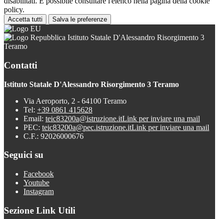
disabilitati. È possibile consultare l'elenco nella pagina della cookie
policy.
Accetta tutti
Salva le preferenze
Istituto Statale D'Alessandro Risorgimento 3
Teramo
Contatti
Istituto Statale D'Alessandro Risorgimento 3 Teramo
Via Aeroporto, 2 - 64100 Teramo
Tel:
+39 0861 415628
Email:
teic83200a@istruzione.it
Link per inviare una mail
PEC:
teic83200a@pec.istruzione.it
Link per inviare una mail
C.F.: 92026000676
Seguici su
Facebook
Youtube
Instagram
Sezione Link Utili