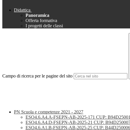
Didattica
Panoramica
Offerta formativa
I progetti delle classi
Campo di ricerca per le pagine del sito
PN Scuola e competenze 2021 - 2027
ESO4.6.A4.A-FSEPN-AB-2025-171 CUP: B94D2500147
ESO4.6.A4.D-FSEPN-AB-2025-21 CUP: B94D25000
ESO4.6.A1.B-FSEPN-AB-2025-25 CUP: B44D25000