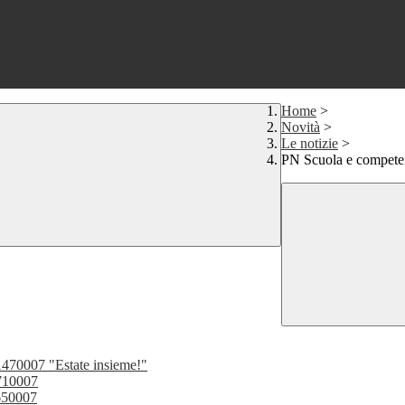
Home
>
Novità
>
Le notizie
>
PN Scuola e compete
0007 "Estate insieme!"
710007
650007