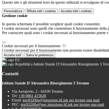
Questo sito o gli strumenti terzi da questo utilizzati si avvalgono di coo
Personalizza
Rifiuta tutti
i cookies
Accetta tutti
i cookies
Gestione cookie
In questa schermata è possibile scegliere quali cookie consentire.
I cookie necessari sono quelli che consentono il funzionamento della pi
Per conoscere quali sono i cookie necessari al funzionamento potete v
Cookie necessari per il funzionamento
I cookie necessari per il funzionamento non possono essere disabilitati.
Accetta tutti
Salva le preferenze
Istituto Statale D'Alessandro Risorgimento 3 Te
Contatti
Istituto Statale D'Alessandro Risorgimento 3 Teramo
Via Aeroporto, 2 - 64100 Teramo
Tel:
+39 0861 415628
Email:
teic83200a@istruzione.it
Link per inviare una mail
PEC:
teic83200a@pec.istruzione.it
Link per inviare una mail
C.F.: 92026000676