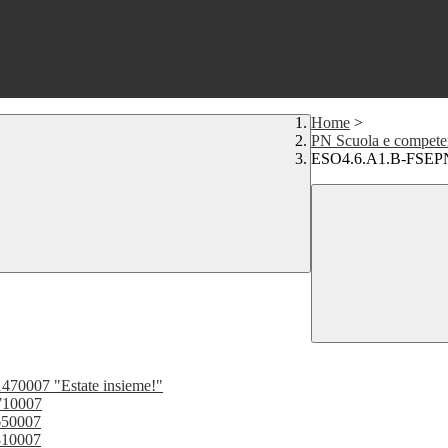
Home
>
PN Scuola e compete
ESO4.6.A1.B-FSEP
0007 "Estate insieme!"
710007
650007
810007