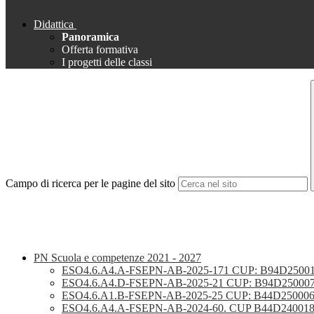
Didattica
Panoramica
Offerta formativa
I progetti delle classi
Campo di ricerca per le pagine del sito
PN Scuola e competenze 2021 - 2027
ESO4.6.A4.A-FSEPN-AB-2025-171 CUP: B94D2500147
ESO4.6.A4.D-FSEPN-AB-2025-21 CUP: B94D25000
ESO4.6.A1.B-FSEPN-AB-2025-25 CUP: B44D25000
ESO4.6.A4.A-FSEPN-AB-2024-60. CUP B44D24001