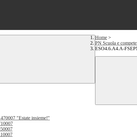
Home
>
PN Scuola e compete
ESO4.6.A4.A-FSEPN
0007 "Estate insieme!"
710007
650007
810007