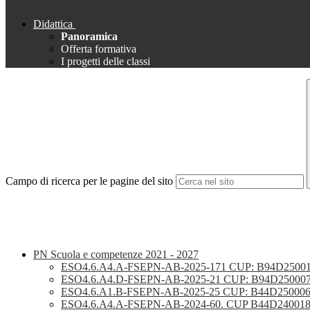
Didattica
Panoramica
Offerta formativa
I progetti delle classi
Campo di ricerca per le pagine del sito
PN Scuola e competenze 2021 - 2027
ESO4.6.A4.A-FSEPN-AB-2025-171 CUP: B94D2500147
ESO4.6.A4.D-FSEPN-AB-2025-21 CUP: B94D25000
ESO4.6.A1.B-FSEPN-AB-2025-25 CUP: B44D25000
ESO4.6.A4.A-FSEPN-AB-2024-60. CUP B44D24001