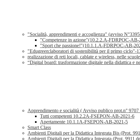
"Socialità, apprendimenti e accoglienza" (avviso N°339
"Competenze in azione"(10.2.2.A-FDRPOC-AB-
"Sport che passione!"(10.1.1.A-FDRPOC-AB-20
"Edugreen:laboratori di sostenibilità per il primo ci
realizzazione di reti locali, cablate e wireless, nelle scu
“Digital board: trasformazione digitale nella didattica e
Apprendimento e socialità ( Avviso publico prot.n° 9707
Tutti competenti 10.2.2A-FSEPON-AB-2021-6
Apertamente 10.1.1A-FSEPON-AB-2021-5
Smart Class
Ambienti Digitali per la Didattica Integrata Bis (Prot. 99
Ambienti Digitali per la Didattica Integrata (Prot. 9911 d