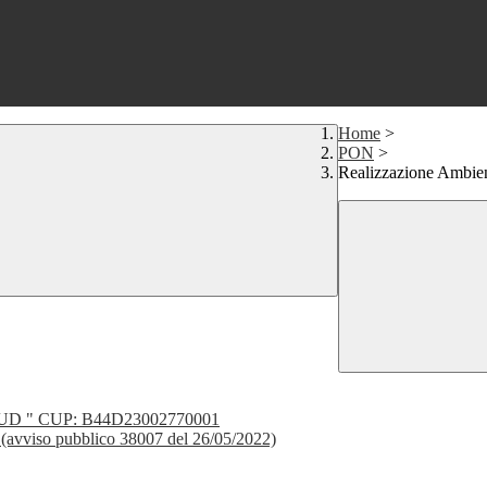
Home
>
PON
>
Realizzazione Ambient
SUD " CUP: B44D23002770001
a" (avviso pubblico 38007 del 26/05/2022)