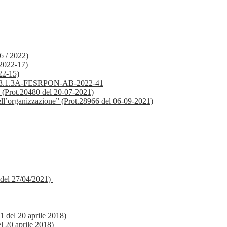
56 / 2022)
2022-17)
22-15)
clo"-13.1.3A-FESRPON-AB-2022-41
ole (Prot.20480 del 20-07-2021)
 nell’organizzazione” (Prot.28966 del 06-09-2021)
 del 27/04/2021)
11 del 20 aprile 2018)
el 20 aprile 2018)