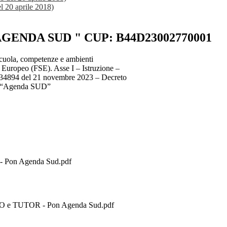
el 20 aprile 2018)
" AGENDA SUD " CUP: B44D23002770001
scuola, competenze e ambienti
 Europeo (FSE). Asse I – Istruzione –
. 134894 del 21 novembre 2023 – Decreto
.d. “Agenda SUD”
 - Pon Agenda Sud.pdf
ERTO e TUTOR - Pon Agenda Sud.pdf