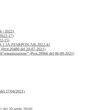
56 / 2022)
2022-17)
22-15)
clo"-13.1.3A-FESRPON-AB-2022-41
ole (Prot.20480 del 20-07-2021)
 nell’organizzazione” (Prot.28966 del 06-09-2021)
 del 27/04/2021)
11 del 20 aprile 2018)