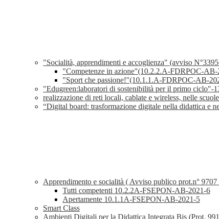
"Socialità, apprendimenti e accoglienza" (avviso N°339
"Competenze in azione"(10.2.2.A-FDRPOC-AB-
"Sport che passione!"(10.1.1.A-FDRPOC-AB-20
"Edugreen:laboratori di sostenibilità per il primo ci
realizzazione di reti locali, cablate e wireless, nelle scu
“Digital board: trasformazione digitale nella didattica e
Apprendimento e socialità ( Avviso publico prot.n° 9707
Tutti competenti 10.2.2A-FSEPON-AB-2021-6
Apertamente 10.1.1A-FSEPON-AB-2021-5
Smart Class
Ambienti Digitali per la Didattica Integrata Bis (Prot. 99