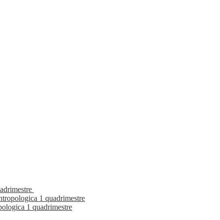
uadrimestre
tropologica 1 quadrimestre
pologica 1 quadrimestre