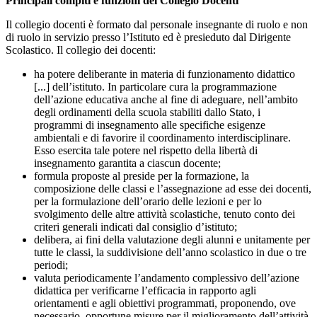
Principali compiti e funzioni del Collegio Docenti
Il collegio docenti è formato dal personale insegnante di ruolo e non
di ruolo in servizio presso l’Istituto ed è presieduto dal Dirigente
Scolastico. Il collegio dei docenti:
ha potere deliberante in materia di funzionamento didattico
[...] dell’istituto. In particolare cura la programmazione
dell’azione educativa anche al fine di adeguare, nell’ambito
degli ordinamenti della scuola stabiliti dallo Stato, i
programmi di insegnamento alle specifiche esigenze
ambientali e di favorire il coordinamento interdisciplinare.
Esso esercita tale potere nel rispetto della libertà di
insegnamento garantita a ciascun docente;
formula proposte al preside per la formazione, la
composizione delle classi e l’assegnazione ad esse dei docenti,
per la formulazione dell’orario delle lezioni e per lo
svolgimento delle altre attività scolastiche, tenuto conto dei
criteri generali indicati dal consiglio d’istituto;
delibera, ai fini della valutazione degli alunni e unitamente per
tutte le classi, la suddivisione dell’anno scolastico in due o tre
periodi;
valuta periodicamente l’andamento complessivo dell’azione
didattica per verificarne l’efficacia in rapporto agli
orientamenti e agli obiettivi programmati, proponendo, ove
necessario, opportune misure per il miglioramento dell’attività