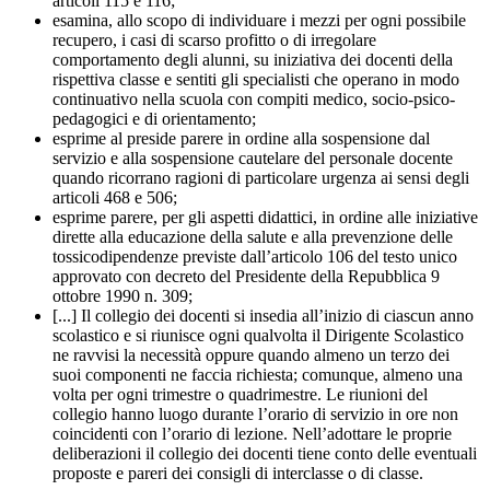
articoli 115 e 116;
esamina, allo scopo di individuare i mezzi per ogni possibile
recupero, i casi di scarso profitto o di irregolare
comportamento degli alunni, su iniziativa dei docenti della
rispettiva classe e sentiti gli specialisti che operano in modo
continuativo nella scuola con compiti medico, socio-psico-
pedagogici e di orientamento;
esprime al preside parere in ordine alla sospensione dal
servizio e alla sospensione cautelare del personale docente
quando ricorrano ragioni di particolare urgenza ai sensi degli
articoli 468 e 506;
esprime parere, per gli aspetti didattici, in ordine alle iniziative
dirette alla educazione della salute e alla prevenzione delle
tossicodipendenze previste dall’articolo 106 del testo unico
approvato con decreto del Presidente della Repubblica 9
ottobre 1990 n. 309;
[...] Il collegio dei docenti si insedia all’inizio di ciascun anno
scolastico e si riunisce ogni qualvolta il Dirigente Scolastico
ne ravvisi la necessità oppure quando almeno un terzo dei
suoi componenti ne faccia richiesta; comunque, almeno una
volta per ogni trimestre o quadrimestre. Le riunioni del
collegio hanno luogo durante l’orario di servizio in ore non
coincidenti con l’orario di lezione. Nell’adottare le proprie
deliberazioni il collegio dei docenti tiene conto delle eventuali
proposte e pareri dei consigli di interclasse o di classe.