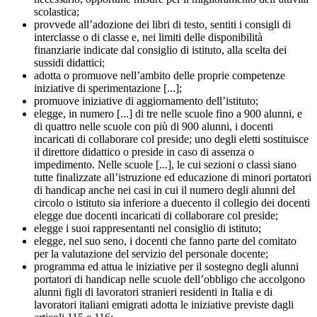
scolastica;
provvede all’adozione dei libri di testo, sentiti i consigli di
interclasse o di classe e, nei limiti delle disponibilità
finanziarie indicate dal consiglio di istituto, alla scelta dei
sussidi didattici;
adotta o promuove nell’ambito delle proprie competenze
iniziative di sperimentazione [...];
promuove iniziative di aggiornamento dell’istituto;
elegge, in numero [...] di tre nelle scuole fino a 900 alunni, e
di quattro nelle scuole con più di 900 alunni, i docenti
incaricati di collaborare col preside; uno degli eletti sostituisce
il direttore didattico o preside in caso di assenza o
impedimento. Nelle scuole [...], le cui sezioni o classi siano
tutte finalizzate all’istruzione ed educazione di minori portatori
di handicap anche nei casi in cui il numero degli alunni del
circolo o istituto sia inferiore a duecento il collegio dei docenti
elegge due docenti incaricati di collaborare col preside;
elegge i suoi rappresentanti nel consiglio di istituto;
elegge, nel suo seno, i docenti che fanno parte del comitato
per la valutazione del servizio del personale docente;
programma ed attua le iniziative per il sostegno degli alunni
portatori di handicap nelle scuole dell’obbligo che accolgono
alunni figli di lavoratori stranieri residenti in Italia e di
lavoratori italiani emigrati adotta le iniziative previste dagli