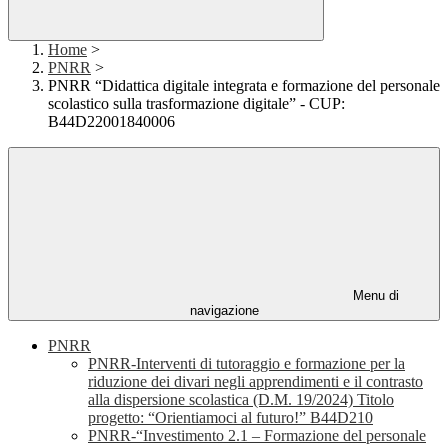
Home
>
PNRR
>
PNRR “Didattica digitale integrata e formazione del personale
scolastico sulla trasformazione digitale” - CUP:
B44D22001840006
Menu di
navigazione
PNRR
PNRR-Interventi di tutoraggio e formazione per la
riduzione dei divari negli apprendimenti e il contrasto
alla dispersione scolastica (D.M. 19/2024) Titolo
progetto: “Orientiamoci al futuro!” B44D210
PNRR-“Investimento 2.1 – Formazione del personale