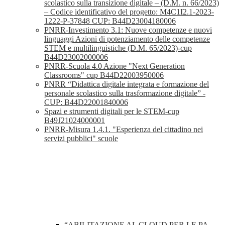
scolastico sulla transizione digitale – (D.M. n. 66/2023)
– Codice identificativo del progetto: M4C1I2.1-2023-
1222-P-37848 CUP: B44D23004180006
PNRR-Investimento 3.1: Nuove competenze e nuovi
linguaggi Azioni di potenziamento delle competenze
STEM e multilinguistiche (D.M. 65/2023)-cup
B44D23002000006
PNRR-Scuola 4.0 Azione "Next Generation
Classrooms" cup B44D22003950006
PNRR “Didattica digitale integrata e formazione del
personale scolastico sulla trasformazione digitale” -
CUP: B44D22001840006
Spazi e strumenti digitali per le STEM-cup
B49J21024000001
PNRR-Misura 1.4.1. "Esperienza del cittadino nei
servizi pubblici" scuole
“ABILITAZIONE AL CLOUD PER LE PA