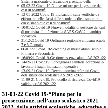
Sistema nazionale di istruzione a seguito della
05-02-22 Covid 19-Nuove misure per la gestione dei
casi di positività
13-01-2022 Covid 19-Indicazioni sulle verifiche da
effettuare nelle classi delle scuole medie e superiori in
cui vi siano due casi di positività
10/01/22 Covid 19-Nuove modalità di gestione dei casi
di positività all’infezione da SARS-CoV-2 in ambito
scolastico.
31/12/21Covid 19-Ordinanza regionale chiusura scuole
7 e 8 Gennaio
06/01/22 Covid 19-Screening di massa alunni scuole
Primaria e Secondaria
16/09/21 Covid19-Gestione assenze alunni AS 2021/22
14-09-21 Covid19. Sorveglianza sanitaria eccezionale-
lavoratori fragili.Indicazioni operative
13-09-21 Covid19. Decreto nomina referenti Covid
dell'istitutzione scolastica AS 2021-2022
11-09-21 Covid19. Protocollo di sicurezza Covid19
valido per AS 2021-22
31-03-22 Covid 19-“Piano per la
prosecuzione, nell’anno scolastico 2021-
2022, delle attività scolastiche, educative e