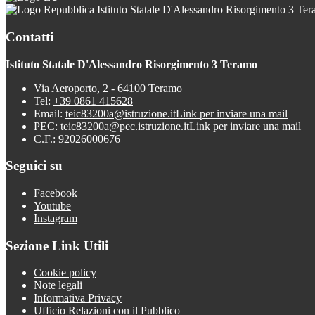
Istituto Statale D'Alessandro Risorgimento 3 Te
Contatti
Istituto Statale D'Alessandro Risorgimento 3 Teramo
Via Aeroporto, 2 - 64100 Teramo
Tel:
+39 0861 415628
Email:
teic83200a@istruzione.it
Link per inviare una mail
PEC:
teic83200a@pec.istruzione.it
Link per inviare una mail
C.F.: 92026000676
Seguici su
Facebook
Youtube
Instagram
Sezione Link Utili
Cookie policy
Note legali
Informativa Privacy
Ufficio Relazioni con il Pubblico