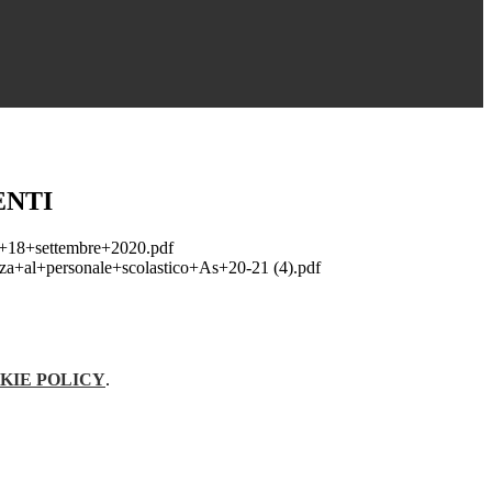
NTI
o+18+settembre+2020.pdf
za+al+personale+scolastico+As+20-21 (4).pdf
KIE POLICY
.