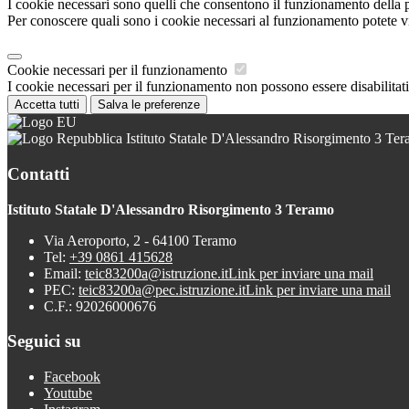
I cookie necessari sono quelli che consentono il funzionamento della pi
Per conoscere quali sono i cookie necessari al funzionamento potete v
Cookie necessari per il funzionamento
I cookie necessari per il funzionamento non possono essere disabilitati.
Accetta tutti
Salva le preferenze
Istituto Statale D'Alessandro Risorgimento 3 Te
Contatti
Istituto Statale D'Alessandro Risorgimento 3 Teramo
Via Aeroporto, 2 - 64100 Teramo
Tel:
+39 0861 415628
Email:
teic83200a@istruzione.it
Link per inviare una mail
PEC:
teic83200a@pec.istruzione.it
Link per inviare una mail
C.F.: 92026000676
Seguici su
Facebook
Youtube