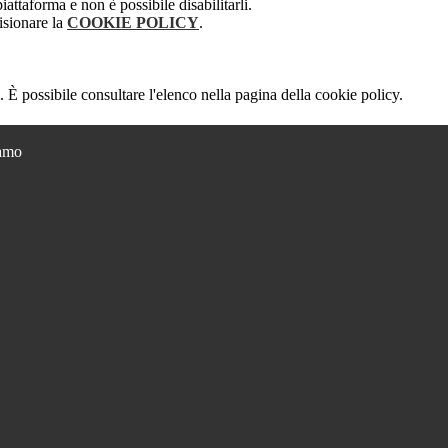
attaforma e non è possibile disabilitarli.
isionare la
COOKIE POLICY
.
 È possibile consultare l'elenco nella pagina della cookie policy.
ramo