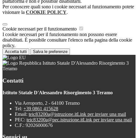
piattaforma e non è possibile disabilitarli.
Per conoscere quali sono i cookie necessari al funzionamento potete
visionare la
COOKIE POLICY
.
Cookie necessari per il funzionamento
I cookie necessari per il funzionamento non possono essere
disabilitati. È possibile consultare l'elenco nella pagina della cookie
policy.
Accetta tutti
Salva le preferenze
Istituto Statale D'Alessandro Risorgimento 3
Teramo
Contatti
Istituto Statale D'Alessandro Risorgimento 3 Teramo
Via Aeroporto, 2 - 64100 Teramo
Tel:
+39 0861 415628
Email:
teic83200a@istruzione.it
Link per inviare una mail
PEC:
teic83200a@pec.istruzione.it
Link per inviare una mail
C.F.: 92026000676
Seguici su