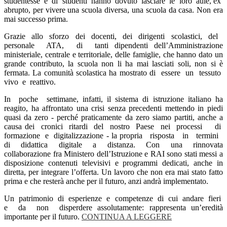
studentesse e di studenti hanno dovuto lasciare le loro aule, ex
abrupto, per vivere una scuola diversa, una scuola da casa. Non era
mai successo prima.
Grazie allo sforzo dei docenti, dei dirigenti scolastici, del
personale ATA, di tanti dipendenti dell’Amministrazione
ministeriale, centrale e territoriale, delle famiglie, che hanno dato un
grande contributo, la scuola non li ha mai lasciati soli, non si è
fermata. La comunità scolastica ha mostrato di essere un tessuto
vivo e reattivo.
In poche settimane, infatti, il sistema di istruzione italiano ha
reagito, ha affrontato una crisi senza precedenti mettendo in piedi
quasi da zero - perché praticamente da zero siamo partiti, anche a
causa dei cronici ritardi del nostro Paese nei processi di
formazione e digitalizzazione - la propria risposta in termini
di didattica digitale a distanza. Con una rinnovata
collaborazione fra Ministero dell’Istruzione e RAI sono stati messi a
disposizione contenuti televisivi e programmi dedicati, anche in
diretta, per integrare l’offerta. Un lavoro che non era mai stato fatto
prima e che resterà anche per il futuro, anzi andrà implementato.
Un patrimonio di esperienze e competenze di cui andare fieri
e da non disperdere assolutamente: rappresenta un’eredità
importante per il futuro.
CONTINUA A LEGGERE