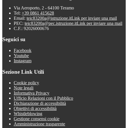
Via Aeroporto, 2 - 64100 Teramo
Tel:
+39 0861 415628
Email:
teic83200a@istruzione.it
Link per inviare una mail
PEC:
teic83200a@pec.istruzione.it
Link per inviare una mail
C.F.: 92026000676
Seguici su
Facebook
Youtube
Instagram
Sezione Link Utili
Cookie policy
Note legali
Informativa Privacy
Ufficio Relazioni con il Pubblico
Dichiarazione di accessibilità
Obiettivi di accessibilità
Whistleblowing
Gestione consensi cookie
Amministrazione trasparente