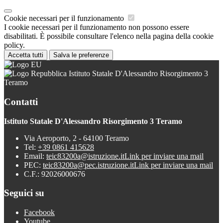
Cookie necessari per il funzionamento
I cookie necessari per il funzionamento non possono essere
disabilitati. È possibile consultare l'elenco nella pagina della cookie
policy.
Accetta tutti
Salva le preferenze
Istituto Statale D'Alessandro Risorgimento 3
Teramo
Contatti
Istituto Statale D'Alessandro Risorgimento 3 Teramo
Via Aeroporto, 2 - 64100 Teramo
Tel:
+39 0861 415628
Email:
teic83200a@istruzione.it
Link per inviare una mail
PEC:
teic83200a@pec.istruzione.it
Link per inviare una mail
C.F.: 92026000676
Seguici su
Facebook
Youtube