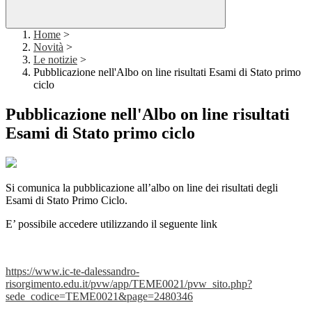
Home
>
Novità
>
Le notizie
>
Pubblicazione nell'Albo on line risultati Esami di Stato primo
ciclo
Pubblicazione nell'Albo on line risultati
Esami di Stato primo ciclo
Si comunica la pubblicazione all’albo on line dei risultati degli
Esami di Stato Primo Ciclo.
E’ possibile accedere utilizzando il seguente link
https://www.ic-te-dalessandro-
risorgimento.edu.it/pvw/app/TEME0021/pvw_sito.php?
sede_codice=TEME0021&page=2480346