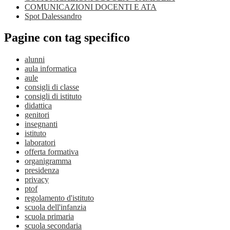
COMUNICAZIONI DOCENTI E ATA
Spot Dalessandro
Pagine con tag specifico
alunni
aula informatica
aule
consigli di classe
consigli di istituto
didattica
genitori
insegnanti
istituto
laboratori
offerta formativa
organigramma
presidenza
privacy
ptof
regolamento d'istituto
scuola dell'infanzia
scuola primaria
scuola secondaria