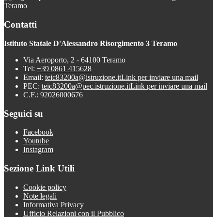
Teramo
Contatti
Istituto Statale D'Alessandro Risorgimento 3 Teramo
Via Aeroporto, 2 - 64100 Teramo
Tel:
+39 0861 415628
Email:
teic83200a@istruzione.it
Link per inviare una mail
PEC:
teic83200a@pec.istruzione.it
Link per inviare una mail
C.F.: 92026000676
Seguici su
Facebook
Youtube
Instagram
Sezione Link Utili
Cookie policy
Note legali
Informativa Privacy
Ufficio Relazioni con il Pubblico